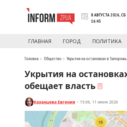
Перейти
к
8 АВГУСТА 2026, СБ
контенту
16:43
Новости Запорожья | Онлайн главные свежие 
INFORM.ZP.UA – это информационный по
политики, экономики, культуры, криминал, 
ГЛАВНАЯ
ГОРОД
ПОЛИТИКА
последние новости Запорожья и Запорожск
журналистов, расследования и честную ана
Головна
»
Общество
»
Укрытия на остановках в Запорожь
Укрытия на остановках
обещает власть
Казанцева Евгения
•
15:06, 11 июня 2026