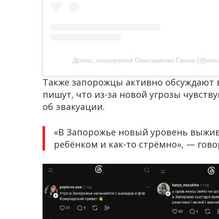
Допис, поширений Омельченко Ганна (@anna
Также запорожцы активно обсуждают в
пишут, что из-за новой угрозы чувств
об эвакуации.
«В Запорожье новый уровень выжива
ребёнком и как-то стрёмно», — гов