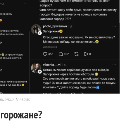
иншоти/ Threads
 горожане?