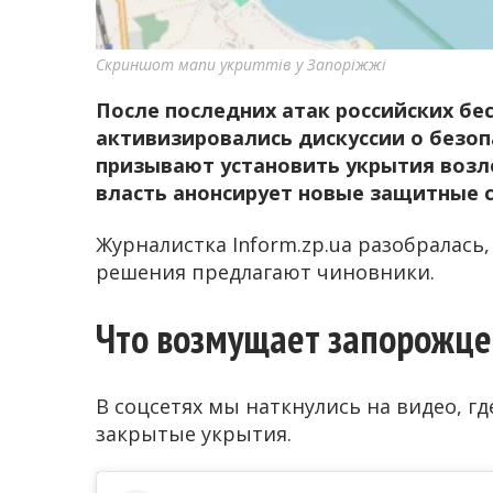
Скриншот мапи укриттів у Запоріжжі
После последних атак российских бе
активизировались дискуссии о безоп
призывают установить укрытия возле
власть анонсирует новые защитные 
Журналистка Inform.zp.ua разобралась
решения предлагают чиновники.
Что возмущает запорожце
В соцсетях мы наткнулись на видео, г
закрытые укрытия.