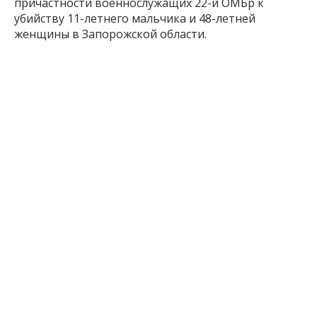
причастности военнослужащих 22-й ОМБр к
убийству 11-летнего мальчика и 48-летней
женщины в Запорожской области.
В Запорожье с 10 по 23 июня
изменят
работу
нескольких маршрутов общественного
транспорта из-за ремонтных работ.
Inform.zp.ua создает сообщество тех, кому
небезразлично Запорожье.
Мы ежедневно
работаем, чтобы вы первыми узнавали важные
новости и знали правду о событиях в регионе. Если
вам важна наша работа — присоединяйтесь к
монобазе и поддерживайте редакцию
по ссылке
1 месяц назад
ПОДЕЛИТЬСЯ: