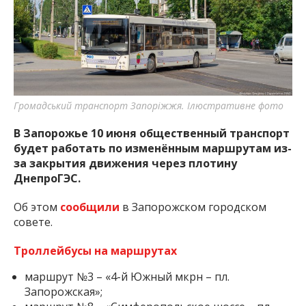
важную информацию о событиях
города Запорожья и области.
Громадський транспорт Запоріжжя. Ілюстративне фото
В Запорожье 10 июня общественный транспорт
будет работать по изменённым маршрутам из-
за закрытия движения через плотину
ДнепроГЭС.
Об этом
сообщили
в Запорожском городском
совете.
Троллейбусы на маршрутах
маршрут №3 – «4-й Южный мкрн – пл.
Запорожская»;