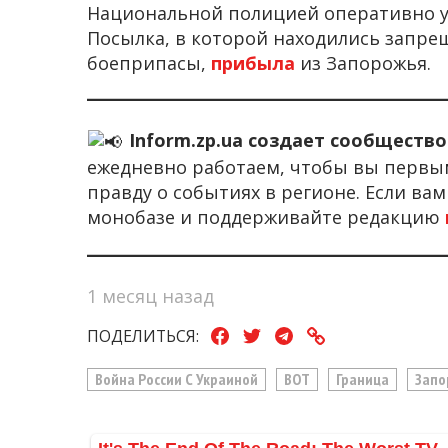
Национальной полицией оперативно ус
Посылка, в которой находились запре
боеприпасы,
прибыла
из Запорожья.
Inform.zp.ua создает сообществ
ежедневно работаем, чтобы вы первы
правду о событиях в регионе. Если ва
монобазе и поддерживайте редакцию
1 месяц назад
ПОДЕЛИТЬСЯ:
Война России С Украиной
ВОТ
Граница
Запо