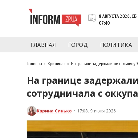
Перейти
к
8 АВГУСТА 2026, СБ
контенту
07:40
Новости Запорожья | Онлайн главные свежие 
INFORM.ZP.UA – это информационный по
политики, экономики, культуры, криминал, 
ГЛАВНАЯ
ГОРОД
ПОЛИТИКА
последние новости Запорожья и Запорожск
журналистов, расследования и честную ана
Головна
»
Криминал
»
На границе задержали жительницу 
На границе задержали
сотрудничала с оккуп
Карина Синько
•
17:08, 9 июня 2026