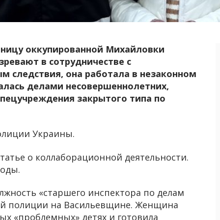
ницу оккупированной Михайловки
зревают в сотрудничестве с
м следствия, она работала в незаконном
алась делами несовершеннолетних,
спецучреждения закрытого типа по
олиции Украины.
татье о коллаборационной деятельности.
боды.
олжность «старшего инспектора по делам
ой полиции на Васильевщине. Женщина
ых «проблемных» детях и готовила