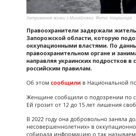
Затримання жінки з Михайлівки. Фото: Нацполіція
Правоохранители задержали житель
Запорожской области, которую подо
оккупационными властями. По данны
правоохранительном органе и заним
направляя украинских подростков в 
российским правилам.
Об этом
сообщили
в Национальной п
Женщине сообщили о подозрении по с
Ей грозит от 12 до 15 лет лишения сво
В 2022 году она добровольно заняла д
несовершеннолетних» в оккупационн
собирала информацию о так называем