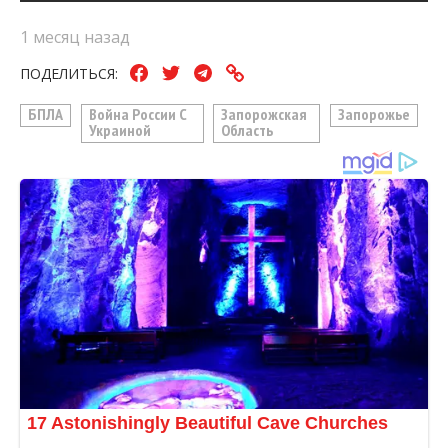
1 месяц назад
ПОДЕЛИТЬСЯ:
БПЛА
Война России С
Запорожская
Запорожье
Украиной
Область