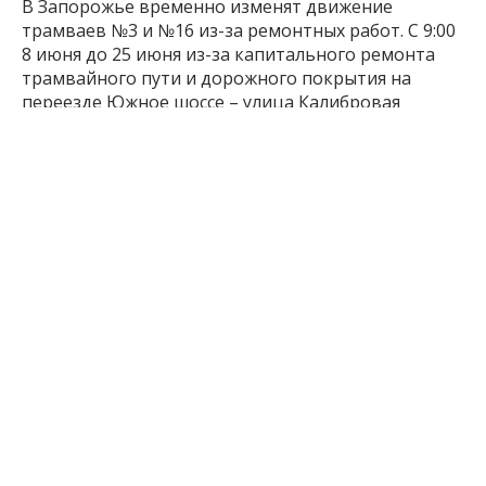
В Запорожье временно изменят движение
трамваев №3 и №16 из-за ремонтных работ. С 9:00
8 июня до 25 июня из-за капитального ремонта
трамвайного пути и дорожного покрытия на
переезде Южное шоссе – улица Калибровая
трамвай №3 будет курсировать по маршруту
«Вокзал Запорожье-I – Запорожцирк».
На время ремонта также запустят два автобуса по
маршруту «Комбинат “Запорожсталь” – улица
Седова». Кроме того, 9 июня с 8:00 до 10:00 из-за
работ «Запорожьеоблэнерго» трамвай №16 будет
курсировать по сокращённому маршруту «Вокзал
Запорожье-I – Запорожцирк».
Автобусы на маршрутах
№7; №29; №34а; №38; №39; №56; №59; №71, №86;
№94; №97, №98 (рейсы с конечной остановкой
«ул. Гарнизонная») согласно утверждённым
схемам движения, а также дополнительные