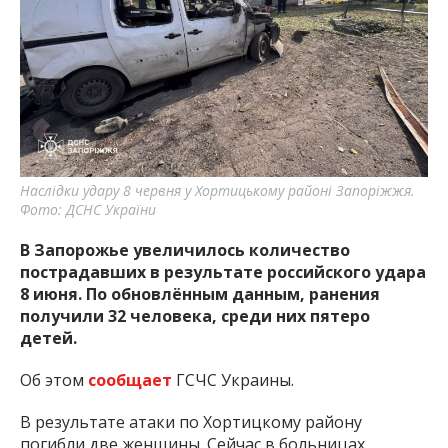
важную информацию о событиях
города Запорожья и области.
Наслідки удару 8 червня у Хортицькому районі Запоріжжя.
Фото: ДСНС України
В Запорожье увеличилось количество
пострадавших в результате российского удара
8 июня. По обновлённым данным, ранения
получили 32 человека, среди них пятеро
детей.
Об этом
сообщает
ГСЧС Украины.
В результате атаки по Хортицкому району
погибли две женщины. Сейчас в больницах