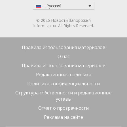
сейчас развернута на территории парка
Трудовой Славы.
Кабинет Министров Украины
принял
решение о
расширении поддержки внутренне
перемещённых лиц и совершенствовании
алгоритмов работы программы «єВідновлення».
Изменения касаются как сроков предоставления
жилья, так и фиксации ущерба.
Inform.zp.ua створює спільноту тих, кому не
байдуже Запоріжжя.
Ми щодня працюємо, щоб
ви першими дізнавалися важливі новини та знали
правду про події в регіоні. Якщо вам важлива
наша робота — долучайтеся до монобази та
підтримуйте редакцію
за посиланням
1 месяц назад