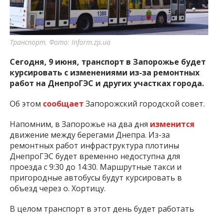
важную информацию о событиях
города Запорожья и области.
Транспорт. Фото: Inform.zp.ua
Сегодня, 9 июня, транспорт в Запорожье будет
курсировать с изменениями из-за ремонтных
работ на ДнепроГЭС и других участках города.
Об этом
сообщает
Запорожский городской совет.
Напомним, в Запорожье на два дня
изменится
движение между берегами Днепра. Из-за
ремонтных работ инфраструктура плотины
ДнепроГЭС будет временно недоступна для
проезда с 9:30 до 14:30. Маршрутные такси и
пригородные автобусы будут курсировать в
объезд через о. Хортицу.
В целом транспорт в этот день будет работать