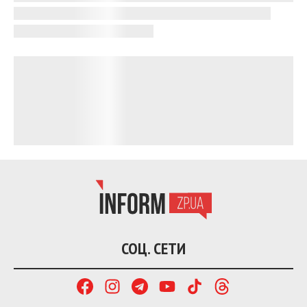
разворачиваться на остановке «По требованию» в
Южном микрорайоне (напротив супермаркета),
после чего продолжат движение по своим
маршрутам.
Напомним, в Запорожье на два дня
изменится
движение между берегами Днепра. Из-за
ремонтных работ инфраструктура плотины
ДнепроГЭС будет временно недоступна для
проезда в дневное время. Ограничения связаны с
проведением ремонтных работ, которые будут
выполнять бригады коммунального предприятия
«Запорожэлектротранс».
Читайте также:
В Запорожье
стартовали
работы по
обустройству новой сети подземных защитных
сооружений. Первая строительная площадка