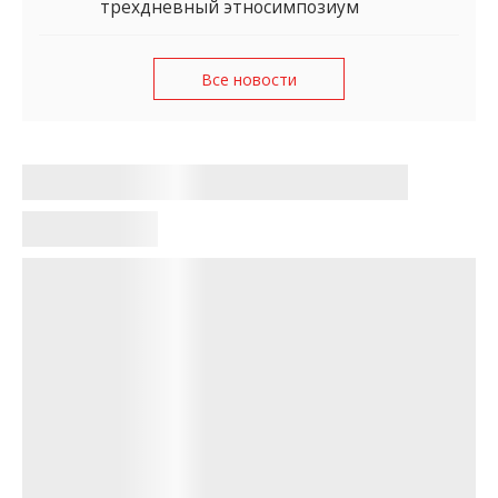
трехдневный этносимпозиум
Все новости
В Запорожье изменили движение
автобусов и троллейбусов
(ОБНОВЛЕНО)
Карина Синько
•
07:32, 9 июня 2026