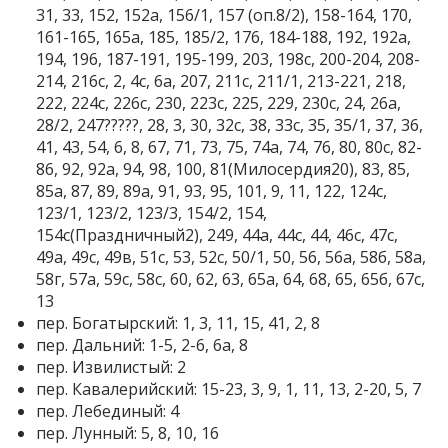
31, 33, 152, 152а, 156/1, 157 (оп.8/2), 158-164, 170,
161-165, 165а, 185, 185/2, 176, 184-188, 192, 192а,
194, 196, 187-191, 195-199, 203, 198с, 200-204, 208-
214, 216с, 2, 4с, 6а, 207, 211с, 211/1, 213-221, 218,
222, 224с, 226с, 230, 223с, 225, 229, 230с, 24, 26а,
28/2, 247?????, 28, 3, 30, 32с, 38, 33с, 35, 35/1, 37, 36,
41, 43, 54, 6, 8, 67, 71, 73, 75, 74а, 74, 76, 80, 80с, 82-
86, 92, 92а, 94, 98, 100, 81(Милосердия20), 83, 85,
85а, 87, 89, 89а, 91, 93, 95, 101, 9, 11, 122, 124с,
123/1, 123/2, 123/3, 154/2, 154,
154с(Праздничный2), 249, 44а, 44с, 44, 46с, 47с,
49а, 49с, 49в, 51с, 53, 52с, 50/1, 50, 56, 56а, 58б, 58а,
58г, 57а, 59с, 58с, 60, 62, 63, 65а, 64, 68, 65, 65б, 67с,
13
пер. Богатырский: 1, 3, 11, 15, 41, 2, 8
пер. Дальний: 1-5, 2-6, 6а, 8
пер. Извилистый: 2
пер. Кавалерийский: 15-23, 3, 9, 1, 11, 13, 2-20, 5, 7
пер. Лебединый: 4
пер. Лунный: 5, 8, 10, 16