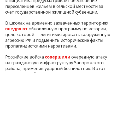
Инициатива предусматривает обеспечение
переселенцев жильем в сельской местности за
счет государственной жилищной субвенции.
В школах на временно захваченных территориях
внедряют
обновленную программу по истории,
цель которой — легитимизировать вооруженную
агрессию РФ и подменить исторические факты
пропагандистскими нарративами.
Российские войска
совершили
очередную атаку
на гражданскую инфраструктуру Запорожского
района, применив ударный беспилотник. В этот
раз под российским ударом оказалась территория
стоянки общественного транспорта в пригороде
областного центра.
Утром российская армия
нанесла
удар по
территории Запорожья. Целью атаки стали
объекты жилой и критической инфраструктуры
областного центра.