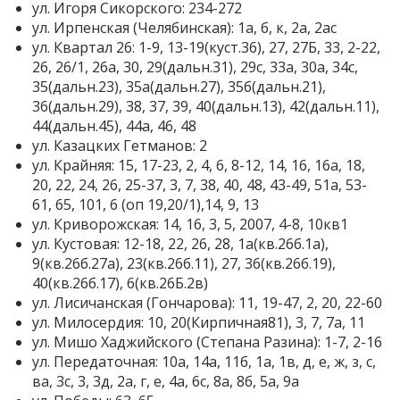
ул. Игоря Сикорского: 234-272
ул. Ирпенская (Челябинская): 1а, б, к, 2а, 2ас
ул. Квартал 26: 1-9, 13-19(куст.36), 27, 27Б, 33, 2-22,
26, 26/1, 26а, 30, 29(дальн.31), 29с, 33а, 30а, 34с,
35(дальн.23), 35а(дальн.27), 35б(дальн.21),
36(дальн.29), 38, 37, 39, 40(дальн.13), 42(дальн.11),
44(дальн.45), 44а, 46, 48
ул. Казацких Гетманов: 2
ул. Крайняя: 15, 17-23, 2, 4, 6, 8-12, 14, 16, 16а, 18,
20, 22, 24, 26, 25-37, 3, 7, 38, 40, 48, 43-49, 51а, 53-
61, 65, 101, 6 (оп 19,20/1),14, 9, 13
ул. Криворожская: 14, 16, 3, 5, 2007, 4-8, 10кв1
ул. Кустовая: 12-18, 22, 26, 28, 1а(кв.26б.1а),
9(кв.26б.27а), 23(кв.26б.11), 27, 36(кв.26б.19),
40(кв.26б.17), 6(кв.26Б.2в)
ул. Лисичанская (Гончарова): 11, 19-47, 2, 20, 22-60
ул. Милосердия: 10, 20(Кирпичная81), 3, 7, 7а, 11
ул. Мишо Хаджийского (Степана Разина): 1-7, 2-16
ул. Передаточная: 10а, 14а, 11б, 1а, 1в, д, е, ж, з, с,
ва, 3с, 3, 3д, 2а, г, е, 4а, 6с, 8а, 8б, 5а, 9а