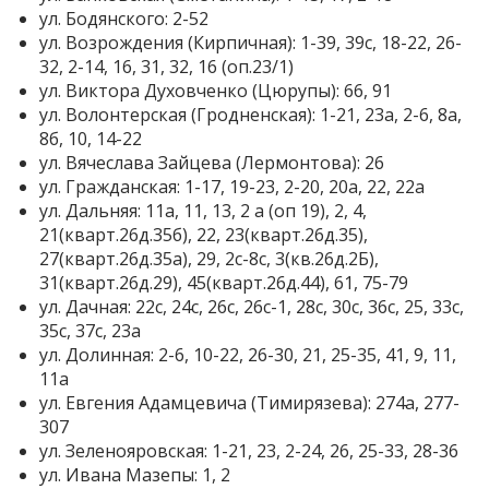
ул. Бодянского: 2-52
ул. Возрождения (Кирпичная): 1-39, 39с, 18-22, 26-
32, 2-14, 16, 31, 32, 16 (оп.23/1)
ул. Виктора Духовченко (Цюрупы): 66, 91
ул. Волонтерская (Гродненская): 1-21, 23а, 2-6, 8а,
8б, 10, 14-22
ул. Вячеслава Зайцева (Лермонтова): 26
ул. Гражданская: 1-17, 19-23, 2-20, 20а, 22, 22а
ул. Дальняя: 11а, 11, 13, 2 а (оп 19), 2, 4,
21(кварт.26д.35б), 22, 23(кварт.26д.35),
27(кварт.26д.35а), 29, 2с-8с, 3(кв.26д.2Б),
31(кварт.26д.29), 45(кварт.26д.44), 61, 75-79
ул. Дачная: 22с, 24с, 26с, 26с-1, 28с, 30с, 36с, 25, 33с,
35с, 37с, 23а
ул. Долинная: 2-6, 10-22, 26-30, 21, 25-35, 41, 9, 11,
11а
ул. Евгения Адамцевича (Тимирязева): 274а, 277-
307
ул. Зеленояровская: 1-21, 23, 2-24, 26, 25-33, 28-36
ул. Ивана Мазепы: 1, 2