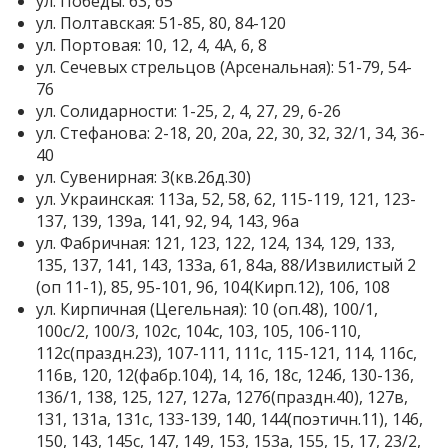
ул. Победы: 63, 65
ул. Полтавская: 51-85, 80, 84-120
ул. Портовая: 10, 12, 4, 4А, 6, 8
ул. Сечевых стрельцов (Арсенальная): 51-79, 54-
76
ул. Солидарности: 1-25, 2, 4, 27, 29, 6-26
ул. Стефанова: 2-18, 20, 20а, 22, 30, 32, 32/1, 34, 36-
40
ул. Сувенирная: 3(кв.26д.30)
ул. Украинская: 113а, 52, 58, 62, 115-119, 121, 123-
137, 139, 139а, 141, 92, 94, 143, 96а
ул. Фабричная: 121, 123, 122, 124, 134, 129, 133,
135, 137, 141, 143, 133а, 61, 84а, 88/Извилистый 2
(оп 11-1), 85, 95-101, 96, 104(Кирп.12), 106, 108
ул. Кирпичная (Цегельная): 10 (оп.48), 100/1,
100с/2, 100/3, 102с, 104с, 103, 105, 106-110,
112с(праздн.23), 107-111, 111с, 115-121, 114, 116с,
116в, 120, 12(фабр.104), 14, 16, 18с, 124б, 130-136,
136/1, 138, 125, 127, 127а, 127б(праздн.40), 127в,
131, 131а, 131с, 133-139, 140, 144(поэтичн.11), 146,
150, 143, 145с, 147, 149, 153, 153а, 155, 15, 17, 23/2,