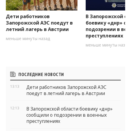
Дети работников
В Запорожской об
Запорожской АЭС поедут в
боевику «днр» со
летний лагерь в Австрии
подозрении в вое
преступлениях
меньше минуты назад
меньше минуты назад
Боковые
ПОСЛЕДНИЕ НОВОСТИ
виджеты
13:13
Дети работников Запорожской АЭС
поедут в летний лагерь в Австрии
12:13
В Запорожской области боевику «днр»
сообщили о подозрении в военных
преступлениях