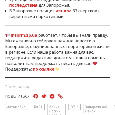
последствия
для Запорожья.
В Запорожье полиция
изъяла
37 свертков с
вероятными наркотиками.
Inform.zp.ua
работает, чтобы вы знали правду.
Мы ежедневно собираем важные новости о
Запорожье, оккупированных территориях и жизни
в регионе. Если наша работа важна для вас,
поддержите редакцию донатом – ваша помощь
позволит нам продолжать писать для вас!
Поддержать:
по ссылке
2 мес. назад
ПОДЕЛИТЬСЯ:
Автомобиль
БпЛА
Война
ГСЧС
Запорожский
России
Район
Против