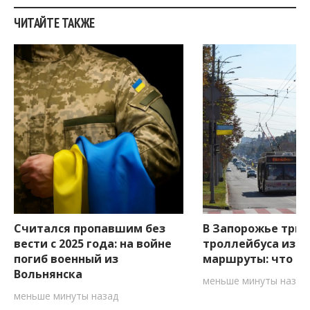
ЧИТАЙТЕ ТАКЖЕ
Считался пропавшим без
В Запорожье три
вести с 2025 года: на войне
троллейбуса изм
погиб военный из
маршруты: что ну
Вольнянска
меньше минуты назад
меньше минуты назад