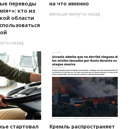
ые переводы
на что именно
мія+»: кто из
меньше минуты назад
кой области
спользоваться
мой
уты назад
жье стартовал
Кремль распространяет