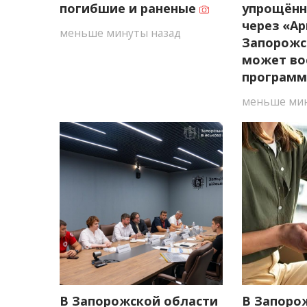
погибшие и раненые
упрощённ
через «Ар
меньше минуты назад
Запорожс
может во
програм
меньше мин
В Запорожской области
В Запоро