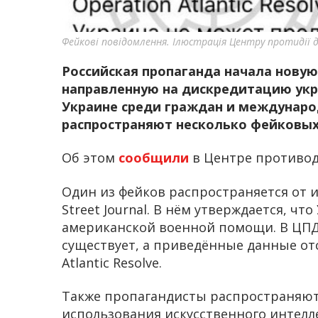
Фейкові повідомлення. Ілюстрація Центру протидії д
Российская пропаганда начала нов
направленную на дискредитацию укр
Украине среди граждан и междунаро
распространяют несколько фейковы
Об этом
сообщили
в Центре противод
Один из фейков распространяется от 
Street Journal. В нём утверждается, ч
американской военной помощи. В ЦПД
существует, а приведённые данные от
Atlantic Resolve.
Также пропагандисты распространяют
использования искусственного интелл