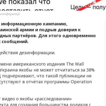
езінформації
ую информационную кампанию,
аинской армии и подрыв доверия к
дных партнёров. Для этого одновременно
х сообщений.
ействия дезинформации.
имени американского издания The Wall
то Украина якобы не может отчитаться за 38%
 подчёркивают, что такой публикации не
сутствуют в отчётах программы Operation
 видео о якобы «расследовании»
екта для создания большинства роликов с