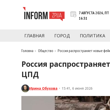
Перейти
к
7 АВГУСТА 2026, ПТ
контенту
16:31
Новости Запорожья | Онлайн главные свежие 
INFORM.ZP.UA – это информационный по
политики, экономики, культуры, криминал, 
ГЛАВНАЯ
ГОРОД
ПОЛИТИКА
последние новости Запорожья и Запорожск
журналистов, расследования и честную ана
Головна
»
Общество
»
Россия распространяет новые фей
Россия распространяе
ЦПД
Ирина Обухова
•
15:41, 6 июня 2026