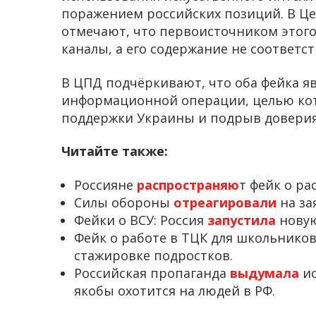
поражением российских позиций. В Ц
отмечают, что первоисточником этого
каналы, а его содержание не соответс
В ЦПД подчёркивают, что оба фейка 
информационной операции, целью кот
поддержки Украины и подрыв доверия
Читайте также:
Россияне
распространяю
т фейк о ра
Силы обороны
отреагировали
на за
Фейки о ВСУ: Россия
запустила
новую
Фейк о работе в ТЦК для школьнико
стажировке подростков.
Российская пропаганда
выдумала
ис
якобы охотится на людей в РФ.