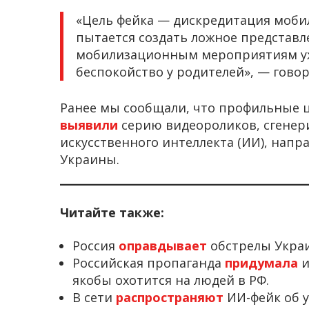
«Цель фейка — дискредитация моби
пытается создать ложное представле
мобилизационным мероприятиям уж
беспокойство у родителей», — гово
Ранее мы сообщали, что профильные
выявили
серию видеороликов, сгене
искусственного интеллекта (ИИ), нап
Украины.
Читайте также:
Россия
оправдывает
обстрелы Украи
Российская пропаганда
придумала
и
якобы охотится на людей в РФ.
В сети
распространяют
ИИ-фейк об 