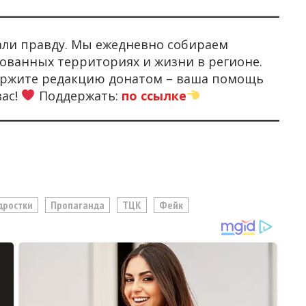
али правду. Мы ежедневно собираем
ованных территориях и жизни в регионе.
держите редакцию донатом – ваша помощь
вас!
Поддержать:
по ссылке
дростки
Пропаганда
ТЦК
Фейк