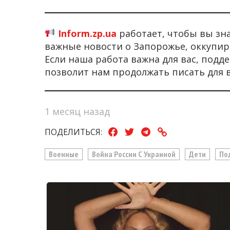
Inform.zp.ua
работает, чтобы вы зн
важные новости о Запорожье, оккупир
Если наша работа важна для вас, под
позволит нам продолжать писать для 
1 месяц назад
ПОДЕЛИТЬСЯ:
Военные
Война России С Украиной
Дети
По