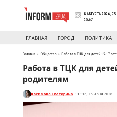
Перейти
к
8 АВГУСТА 2026, СБ
контенту
15:37
Новости Запорожья | Онлайн главные свежие 
INFORM.ZP.UA – это информационный по
политики, экономики, культуры, криминал, 
ГЛАВНАЯ
ГОРОД
ПОЛИТИКА
последние новости Запорожья и Запорожск
журналистов, расследования и честную ана
Головна
»
Общество
»
Работа в ТЦК для детей 15-17 лет
Работа в ТЦК для дете
родителям
Касимова Екатерина
•
13:16, 15 июня 2026