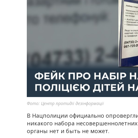
Фото: Центр протидії дезінформації
В Нацполиции официально опровергли
никакого набора несовершеннолетних
органы нет и быть не может.