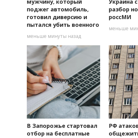
мужчину, который
Украина с
поджег автомобиль,
разбор н
готовил диверсию и
россМИ
пытался убить военного
меньше мин
меньше минуты назад
В Запорожье стартовал
РФ атако
отбор на бесплатные
общежит