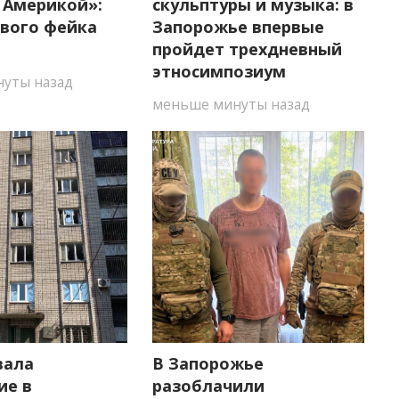
 Америкой»:
скульптуры и музыка: в
ового фейка
Запорожье впервые
пройдет трехдневный
этносимпозиум
уты назад
меньше минуты назад
вала
В Запорожье
ие в
разоблачили