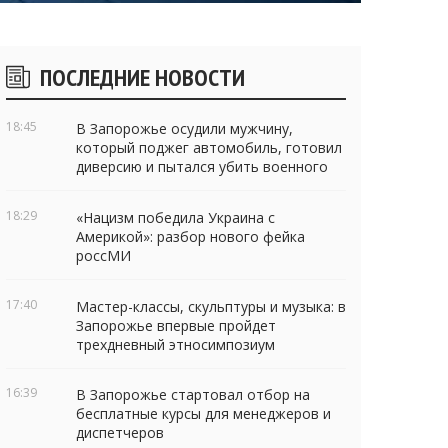
Боковые
ПОСЛЕДНИЕ НОВОСТИ
виджеты
18:45
В Запорожье осудили мужчину,
который поджег автомобиль, готовил
диверсию и пытался убить военного
18:29
«Нацизм победила Украина с
Америкой»: разбор нового фейка
россМИ
17:40
Мастер-классы, скульптуры и музыка: в
Запорожье впервые пройдет
трехдневный этносимпозиум
16:39
В Запорожье стартовал отбор на
бесплатные курсы для менеджеров и
диспетчеров