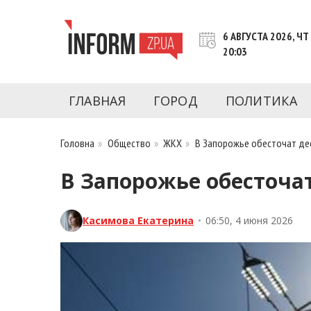
Перейти
к
6 АВГУСТА 2026, ЧТ
контенту
20:03
Новости Запорожья | Онлайн главные свежие 
INFORM.ZP.UA – это информационный по
политики, экономики, культуры, криминал, 
ГЛАВНАЯ
ГОРОД
ПОЛИТИКА
последние новости Запорожья и Запорожск
журналистов, расследования и честную ана
Головна
»
Общество
»
ЖКХ
»
В Запорожье обесточат дес
В Запорожье обесточат
Касимова Екатерина
•
06:50, 4 июня 2026