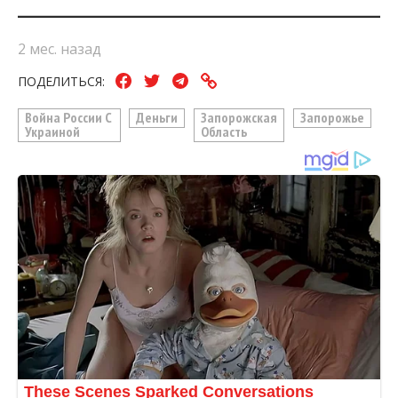
2 мес. назад
ПОДЕЛИТЬСЯ:
Война России С
Деньги
Запорожская
Запорожье
Украиной
Область