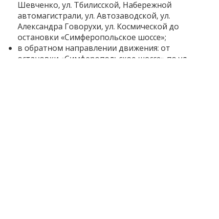
Шевченко, ул. Тбилисской, Набережной
автомагистрали, ул. Автозаводской, ул.
Александра Говорухи, ул. Космической до
остановки «Симферопольское шоссе»;
в обратном направлении движения: от
остановки «Симферопольское шоссе» по ул.
Космической, ул. Чумаченко – ул. Закарпатского
Легиона, ул. Парамонова, ул. Александра
Говорухи, ул. Автозаводской, Набережной
автомагистрали, ул. Величара, пр. Металлургов
до остановки «ДК ЗАлК».
Графики движения трамвайных, троллейбусных и
автобусных маршрутов опубликованы на сайте
предприятия «Запорожэлектротранс»
https://zet.zp.ua
.
Напомним, что с 16 мая в Запорожье
изменилась
стоимость проезда в общественном транспорте. В
то же время стоимость безналичной оплаты в