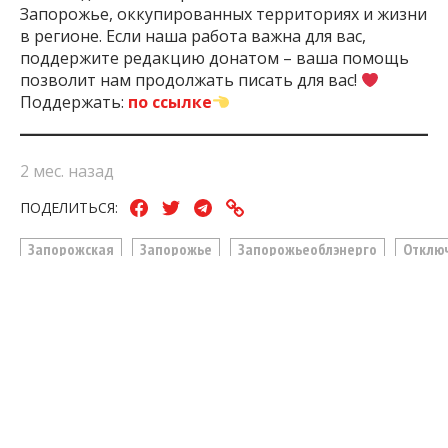
Запорожье, оккупированных территориях и жизни
в регионе. Если наша работа важна для вас,
поддержите редакцию донатом – ваша помощь
позволит нам продолжать писать для вас!
Поддержать:
по ссылке
2 мес. назад
ПОДЕЛИТЬСЯ:
Запорожская
Запорожье
Запорожьеоблэнерго
Отклю
Область
Света
ЧИТАЙТЕ ТАКЖЕ