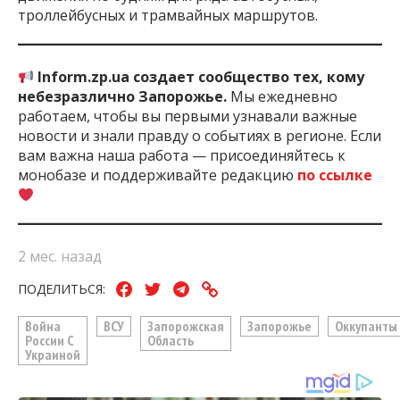
троллейбусных и трамвайных маршрутов.
Inform.zp.ua создает сообщество тех, кому
небезразлично Запорожье.
Мы ежедневно
работаем, чтобы вы первыми узнавали важные
новости и знали правду о событиях в регионе. Если
вам важна наша работа — присоединяйтесь к
монобазе и поддерживайте редакцию
по ссылке
2 мес. назад
ПОДЕЛИТЬСЯ:
Война
ВСУ
Запорожская
Запорожье
Оккупанты
России С
Область
Украиной