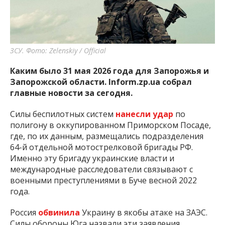
важную информацию о событиях
города Запорожья и области.
ЗСУ. Фото: Zelenskiy / Official
Каким было 31 мая 2026 года для Запорожья и
Запорожской области. Inform.zp.ua собрал
главные новости за сегодня.
Силы беспилотных систем
нанесли удар
по
полигону в оккупированном Приморском Посаде,
где, по их данным, размещались подразделения
64-й отдельной мотострелковой бригады РФ.
Именно эту бригаду украинские власти и
международные расследователи связывают с
военными преступлениями в Буче весной 2022
года.
Россия
обвинила
Украину в якобы атаке на ЗАЭС.
Силы обороны Юга назвали эти заявления