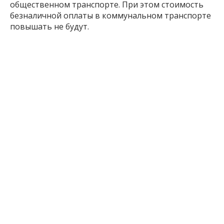
общественном транспорте. При этом стоимость
безналичной оплаты в коммунальном транспорте
повышать не будут.
Ранее мы писали, что в Запорожье во время
почасовых стабилизационных отключений
электроэнергии и длительных ремонтных работ
на трамвайных путях запускают дополнительные
автобусные маршруты А1 и А2. Они частично
дублируют трамвайные маршруты №3 и №16 и
выходят на линию в периоды приостановки их
работы. Поскольку маршруты являются
резервными, их расписание движения обычно
отсутствует в открытом доступе. Журналистка
inform.zp.ua получила от КП
«Запорожэлектротранс» схемы движения и
подробное расписание этих маршрутов — всё это
в
материале
.