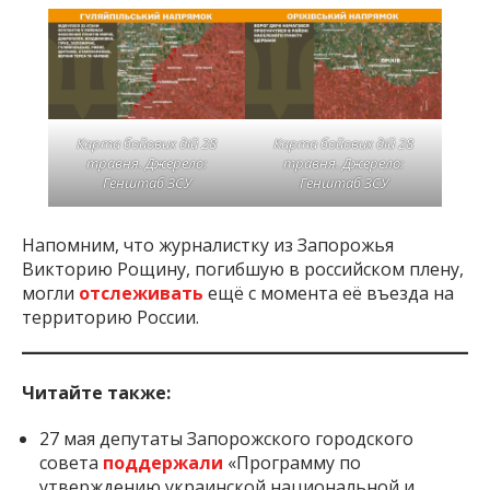
Карта бойових дій 28
Карта бойових дій 28
травня. Джерело:
травня. Джерело:
Генштаб ЗСУ
Генштаб ЗСУ
Напомним, что журналистку из Запорожья
Викторию Рощину, погибшую в российском плену,
могли
отслеживать
ещё с момента её въезда на
территорию России.
Читайте также:
27 мая депутаты Запорожского городского
совета
поддержали
«Программу по
утверждению украинской национальной и