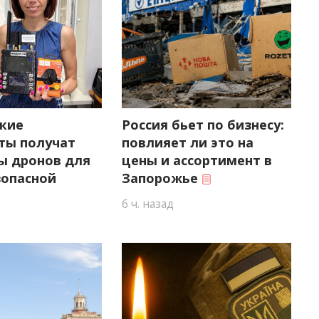
кие
Россия бьет по бизнесу:
ты получат
повлияет ли это на
ы дронов для
цены и ассортимент в
зопасной
Запорожье
6 ч. назад