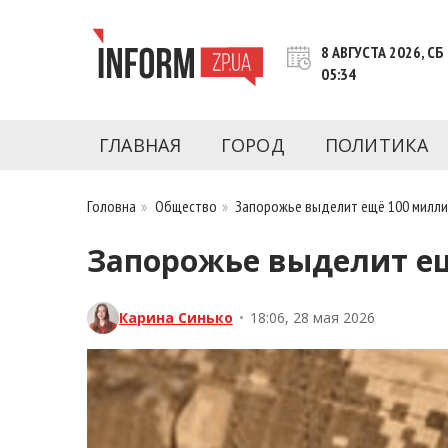
Перейти
к
8 АВГУСТА 2026, СБ
контенту
05:34
Новости Запорожья | Онлайн главные свежие 
INFORM.ZP.UA – это информационный по
политики, экономики, культуры, криминал, 
ГЛАВНАЯ
ГОРОД
ПОЛИТИКА
последние новости Запорожья и Запорожск
журналистов, расследования и честную ана
Головна
»
Общество
»
Запорожье выделит ещё 100 милли
Запорожье выделит ещ
Карина Синько
•
18:06, 28 мая 2026