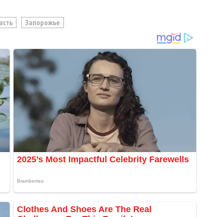
асть
Запорожье