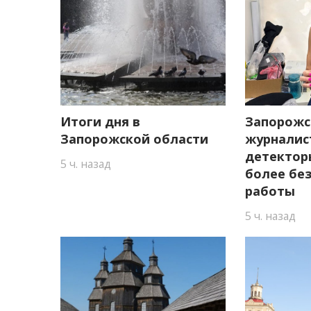
Итоги дня в
Запорожс
Запорожской области
журналис
детектор
5 ч. назад
более бе
работы
5 ч. назад