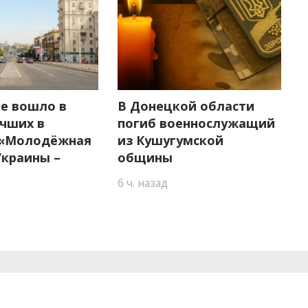
е вошло в
В Донецкой области
учших в
погиб военнослужащий
 «Молодёжная
из Кушугумской
Украины –
общины
6 ч. назад
могли прослушивать в окку
лиция