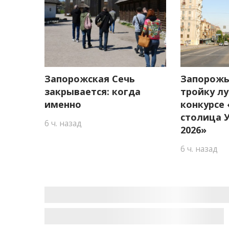
Запорожская Сечь
Запорожь
закрывается: когда
тройку л
именно
конкурсе
столица 
6 ч. назад
2026»
6 ч. назад
Журналистку Рощину 
Энергодаре, — Нацпо