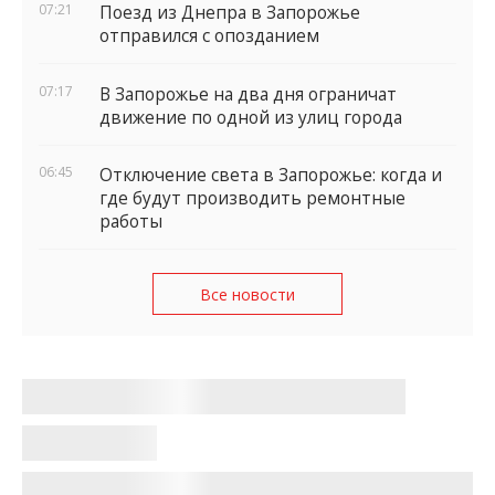
07:21
Поезд из Днепра в Запорожье
отправился с опозданием
07:17
В Запорожье на два дня ограничат
движение по одной из улиц города
06:45
Отключение света в Запорожье: когда и
где будут производить ремонтные
работы
Все новости
Жилье для ВПЛ: запорожцы могут
искать и бронировать шелтеры в
«Поруч»