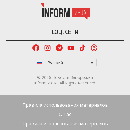
сайте пользователи могут посмотреть:
доступные объекты для размещения по всей
стране;
реальные фотографии условий проживания;
актуальное количество свободных койко-мест;
детальное описание инфраструктуры вблизи
приюта.
В базу данных интегрированы как
государственные, так и частные шелтеры, а также
другие объекты, переоборудованные для
компактного проживания переселенцев. Доступ к
порталу открыт по ссылке:
portal.poruchbooking.com.