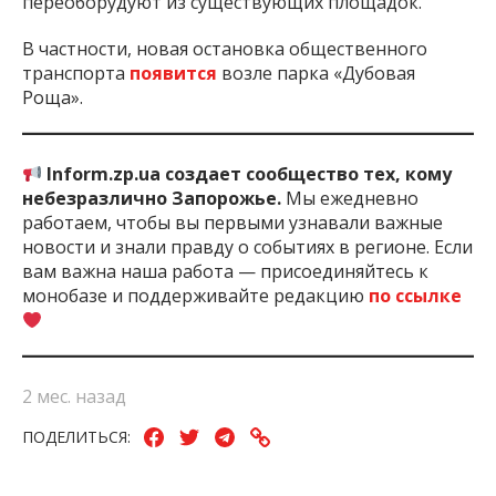
В частности, новая остановка общественного
транспорта
появится
возле парка «Дубовая
Роща».
Inform.zp.ua создает сообщество тех, кому
небезразлично Запорожье.
Мы ежедневно
работаем, чтобы вы первыми узнавали важные
новости и знали правду о событиях в регионе. Если
вам важна наша работа — присоединяйтесь к
монобазе и поддерживайте редакцию
по ссылке
2 мес. назад
ПОДЕЛИТЬСЯ:
Автобус
Запорожская
Запорожье
Набережная
Тра
Область