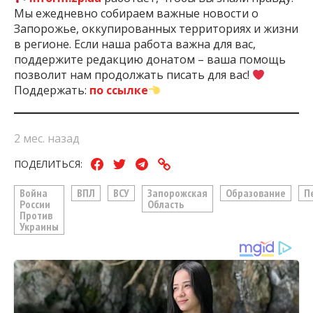
Мы ежедневно собираем важные новости о
Запорожье, оккупированных территориях и жизни
в регионе. Если наша работа важна для вас,
поддержите редакцию донатом – ваша помощь
позволит нам продолжать писать для вас!
Поддержать:
по ссылке
2 мес. назад
ПОДЕЛИТЬСЯ:
Война
ВПЛ
ВСУ
Запорожская
Образование
П
России
Область
Против
Украины