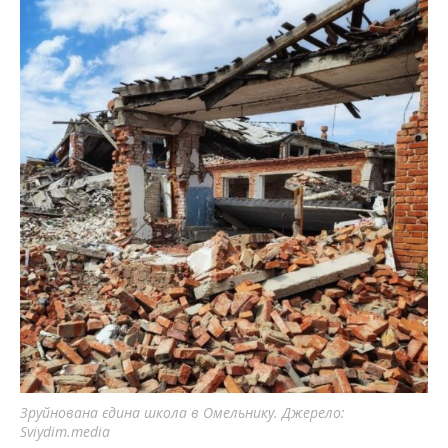
Зруйнована єдина школа в Омельнику. Джерело:
Sviydim.media