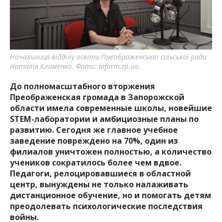
важную информацию о событиях
города Запорожья и области.
Начальниця відділу освіти Преображенської сільської ради
Наталія Клименко. Фото: Inform.zp.ua.
До полномасштабного вторжения
Преображенская громада в Запорожской
области имела современные школы, новейшие
STEM-лаборатории и амбициозные планы по
развитию. Сегодня же главное учебное
заведение повреждено на 70%, один из
филиалов уничтожен полностью, а количество
учеников сократилось более чем вдвое.
Педагоги, релоцировавшиеся в областной
центр, вынуждены не только налаживать
дистанционное обучение, но и помогать детям
преодолевать психологические последствия
войны.