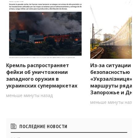
Кремль распространяет
Из-за ситуации с
фейки об уничтожении
безопасностью
западного оружия в
«Укрзалізниця» 
украинских супермаркетах
маршруты ряда п
Запорожье и Дне
меньше минуты назад
меньше минуты назад
Боковые
ПОСЛЕДНИЕ НОВОСТИ
виджеты
14:47
В Запорожье стартовал прием заявок на