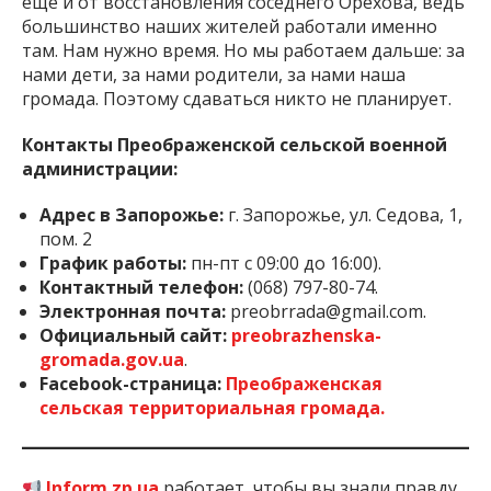
еще и от восстановления соседнего Орехова, ведь
большинство наших жителей работали именно
там. Нам нужно время. Но мы работаем дальше: за
нами дети, за нами родители, за нами наша
громада. Поэтому сдаваться никто не планирует.
Контакты Преображенской сельской военной
администрации:
Адрес в Запорожье:
г. Запорожье, ул. Седова, 1,
пом. 2
График работы:
пн-пт с 09:00 до 16:00).
Контактный телефон:
(068) 797-80-74.
Электронная почта:
preobrrada@gmail.com
.
Официальный сайт:
preobrazhenska-
gromada.gov.ua
.
Facebook-страница:
Преображенская
сельская территориальная громада.
Inform.zp.ua
работает, чтобы вы знали правду.