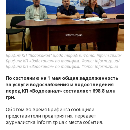
важную информацию о событиях
города Запорожья и области.
Брифінг КП "Водоканал" щодо тарифів. Фото: Inform.zp.ua/
Брифинг КП «Водоканал» по тарифам. Фото: Inform.zp.ua/
Брифинг КП «Водоканал» по тарифам. Фото: Inform.zp.ua
По состоянию на 1 мая общая задолженность
за услуги водоснабжения и водоотведения
перед КП «Водоканал» составляет 698,8 млн
грн.
Об этом во время брифинга сообщили
представители предприятия, передаёт
журналистка Inform.zp.ua с места события.