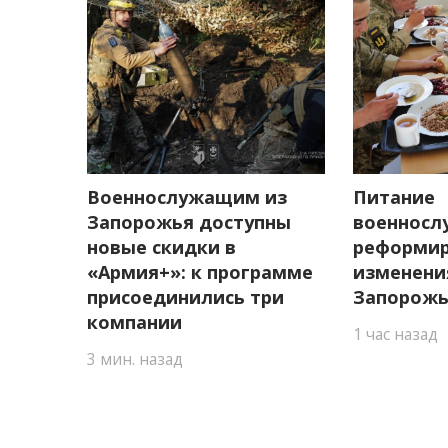
Военнослужащим из
Питание
Запорожья доступны
военносл
новые скидки в
реформир
«Армия+»: к программе
изменени
присоединились три
Запорож
компании
1 час назад
3 мин. назад