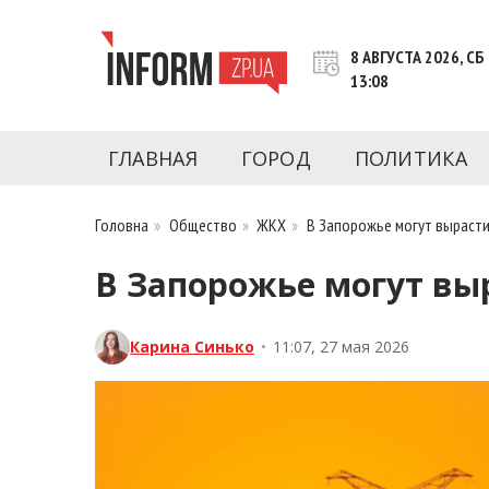
Перейти
к
8 АВГУСТА 2026, СБ
контенту
13:08
Новости Запорожья | Онлайн главные свежие 
INFORM.ZP.UA – это информационный по
политики, экономики, культуры, криминал, 
ГЛАВНАЯ
ГОРОД
ПОЛИТИКА
последние новости Запорожья и Запорожск
журналистов, расследования и честную ана
Головна
»
Общество
»
ЖКХ
»
В Запорожье могут вырасти
В Запорожье могут выр
Карина Синько
•
11:07, 27 мая 2026