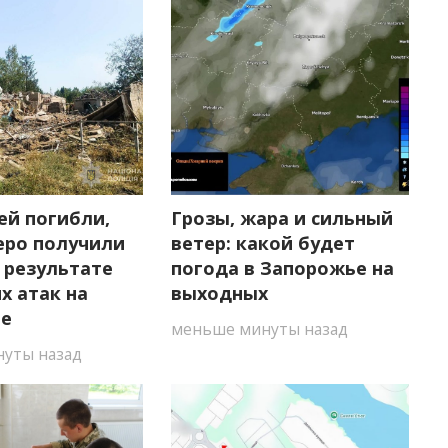
ей погибли,
Грозы, жара и сильный
еро получили
ветер: какой будет
 результате
погода в Запорожье на
х атак на
выходных
ье
меньше минуты назад
уты назад