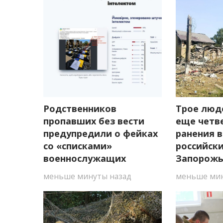
Родственников
Трое люд
пропавших без вести
еще четв
предупредили о фейках
ранения в
со «списками»
российски
военнослужащих
Запорож
меньше минуты назад
меньше мин