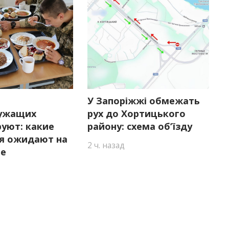
У Запоріжжі обмежать
ужащих
рух до Хортицького
уют: какие
району: схема об’їзду
я ожидают на
2 ч. назад
ье