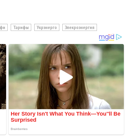
ифи
Тарифы
Укрэнерго
Элекроэнергия