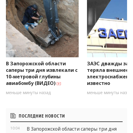
В Запорожской области
ЗАЭС дважды за 
саперы три дня извлекали с
теряла внешнее
10-метровой глубины
электроснабжение
авиабомбу (ВИДЕО)
известно
меньше минуты назад
меньше минуты назад
Боковые
ПОСЛЕДНИЕ НОВОСТИ
виджеты
10:04
В Запорожской области саперы три дня