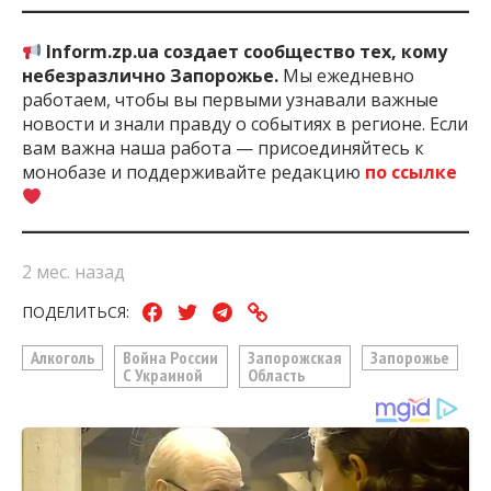
Inform.zp.ua создает сообщество тех, кому
небезразлично Запорожье.
Мы ежедневно
работаем, чтобы вы первыми узнавали важные
новости и знали правду о событиях в регионе. Если
вам важна наша работа — присоединяйтесь к
монобазе и поддерживайте редакцию
по ссылке
2 мес. назад
ПОДЕЛИТЬСЯ:
Алкоголь
Война России
Запорожская
Запорожье
С Украиной
Область