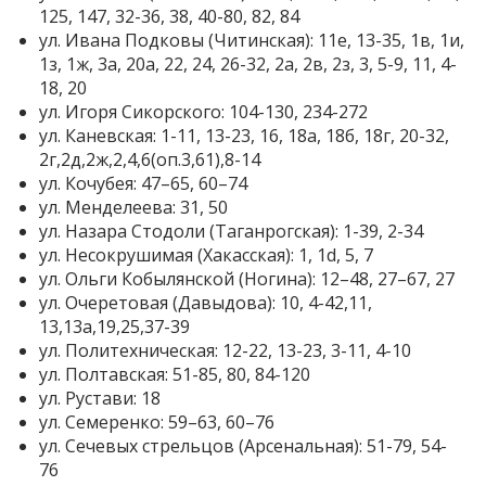
125, 147, 32-36, 38, 40-80, 82, 84
ул. Ивана Подковы (Читинская): 11е, 13-35, 1в, 1и,
1з, 1ж, 3а, 20а, 22, 24, 26-32, 2а, 2в, 2з, 3, 5-9, 11, 4-
18, 20
ул. Игоря Сикорского: 104-130, 234-272
ул. Каневская: 1-11, 13-23, 16, 18а, 18б, 18г, 20-32,
2г,2д,2ж,2,4,6(оп.3,61),8-14
ул. Кочубея: 47–65, 60–74
ул. Менделеева: 31, 50
ул. Назара Стодоли (Таганрогская): 1-39, 2-34
ул. Несокрушимая (Хакасская): 1, 1d, 5, 7
ул. Ольги Кобылянской (Ногина): 12–48, 27–67, 27
ул. Очеретовая (Давыдова): 10, 4-42,11,
13,13а,19,25,37-39
ул. Политехническая: 12-22, 13-23, 3-11, 4-10
ул. Полтавская: 51-85, 80, 84-120
ул. Рустави: 18
ул. Семеренко: 59–63, 60–76
ул. Сечевых стрельцов (Арсенальная): 51-79, 54-
76