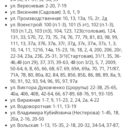
ул. Вересневая: 2-20, 7-19
ул. Весенняя (Садовая): 3, 6, 1, 9
ул. Производственная: 10, 13, 13а, 15, 2г, 2д
ул. Военстрой: 100 (п.1-3), 101 (5 эт), 102 (п.1-3),
103 (п.1,2), 103 (п3), 104, 123, 123(столовая), 124,
131, 33, 570, 72, 73, 75, 74, 76, 77, 79, 81, 83, 98, 99,
111, 13, 37а, 37б, 37в, 37г, 37д, 37є, 37ж, 37з, 1, 3,
10, 14, 11, 121б, 14а, 15-23, 16, 18, 2, 4, 200, 20б, 20г,
22-34, 23а, 23Б, 25-31, 3/1(Стартовая), 31/1, 35, 36-
46,48 (оп 29), 37, 37і, 39-63, 48 (оп 3/2), 5, 7, 2009,
50-64, 6, 8, 65, 66, 68, 67, 69, 69А, 69а, 70, 71, 71/87,
71А, 78, 80, 80а, 82, 84, 85, 85б, 85Б, 86, 88, 89, 8а, 9,
90, 91, 92, 93, 94, 96, 95, 97, 97а
ул. Виктора Духовченко (Цюрупы): 22-38, 25-65,
40а, 40б, 40В, 42-64, 66, 67-89, 68-76, 91, 93-105
ул. Виражная: 1-7, 9, 11-23, 2, 24, 2а, 4-22
ул. Водоворотная: 1-11, 13-19
ул. Владимира Кубийовича (Нестерова): 1-45, 18,
20а, 2-16, 20-50
ул. Вольская: 1-13, 15-35, 2-18, 20-32, 34-54, 37-87,