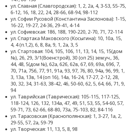
ул. Славная (Славгородская): 1, 2, 2а, 4, 3-53, 55-75,
6-12, 16, 18, 22, 24, 28-66, 68-94, 98-112
ул. Софии Русовой (Константина Заслонова): 1-15,
16-22, 19-27, 24-36, 29-41, 4-14
ул. Софиевская: 186, 188, 190-220, 2-70, 71, 72-114
ул. Спартака Маковского (Косыгина): 10, 10а, 15,
4, 4 (п.1,2), 6, 8, 8а, 9, 1, 2а, 3, 5
ул. Стартовая: 104, 105, 106, 11, 13, 14, 15, 15(дом
№), 26, 29, 3/1(Военстрой), 30 (оп 25) зем.уч., 36,
44, 48, 5(дом №), 62а, 62б, 62в, 67, 69, 69а, 69б, 7,
70, 71а, 75б, 77, 91, 91а, 93, 97, 76, 80, 94а, 96, 99, 1,
3, 13а, 13в, 14 (оп 16), 14а, 16-24, 17-27, 2-12, 28,
30, 32, 34, 31-63, 38-42, 46, 50-60, 62, 5, 64, 66, 71, 9,
94
ул. Таврийская (Таврическая): 105-115, 117-125,
118-124, 126, 132, 134а, 47, 49, 51, 53, 55, 54-60, 57,
59-71, 73, 62-66, 68-80, 73а, 75-103, 82, 84-116
ул. Тарасовская (Краснополянская): 1, 3-27, 1а, 2,
29-55, 57, 2а, 59-79
ул. Творческая: 11, 13, 5, 8, 98