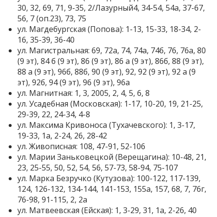
30, 32, 69, 71, 9-35, 2/Лазурный4, 34-54, 54а, 37-67,
56, 7 (оп.23), 73, 75
ул. Магдебургская (Попова): 1-13, 15-33, 18-34, 2-
16, 35-39, 36-40
ул. Магистральная: 69, 72а, 74, 74а, 74б, 76, 76а, 80
(9 эт), 84 б (9 эт), 86 (9 эт), 86 а (9 эт), 86б, 88 (9 эт),
88 а (9 эт), 96б, 88б, 90 (9 эт), 92, 92 (9 эт), 92 а (9
эт), 92б, 94 (9 эт), 96 (9 эт), 96а
ул. Магнитная: 1, 3, 2005, 2, 4, 5, 6, 8
ул. Усадебная (Московская): 1-17, 10-20, 19, 21-25,
29-39, 22, 24-34, 4-8
ул. Максима Кривоноса (Тухачевского): 1, 3-17,
19-33, 1а, 2-24, 26, 28-42
ул. Живописная: 108, 47-91, 52-106
ул. Марии Заньковецкой (Верещагина): 10-48, 21,
23, 25-55, 50, 52, 54, 56, 57-73, 58-94, 75-107
ул. Марка Безручко (Кутузова): 100-122, 117-139,
124, 126-132, 134-144, 141-153, 155а, 157, 68, 7, 76г,
76-98, 91-115, 2, 2а
ул. Матвеевская (Ейская): 1, 3-29, 31, 1а, 2-26, 40