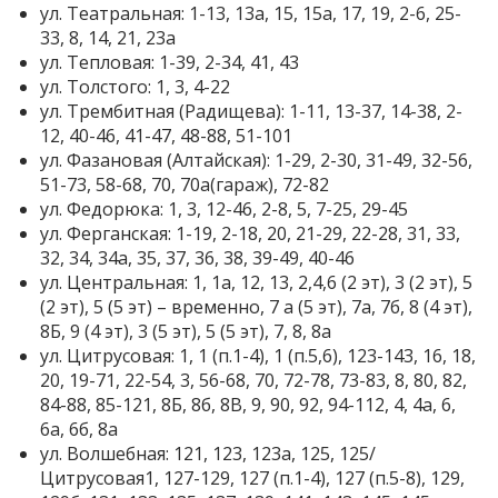
ул. Театральная: 1-13, 13а, 15, 15а, 17, 19, 2-6, 25-
33, 8, 14, 21, 23а
ул. Тепловая: 1-39, 2-34, 41, 43
ул. Толстого: 1, 3, 4-22
ул. Трембитная (Радищева): 1-11, 13-37, 14-38, 2-
12, 40-46, 41-47, 48-88, 51-101
ул. Фазановая (Алтайская): 1-29, 2-30, 31-49, 32-56,
51-73, 58-68, 70, 70а(гараж), 72-82
ул. Федорюка: 1, 3, 12-46, 2-8, 5, 7-25, 29-45
ул. Ферганская: 1-19, 2-18, 20, 21-29, 22-28, 31, 33,
32, 34, 34а, 35, 37, 36, 38, 39-49, 40-46
ул. Центральная: 1, 1а, 12, 13, 2,4,6 (2 эт), 3 (2 эт), 5
(2 эт), 5 (5 эт) – временно, 7 а (5 эт), 7а, 7б, 8 (4 эт),
8Б, 9 (4 эт), 3 (5 эт), 5 (5 эт), 7, 8, 8а
ул. Цитрусовая: 1, 1 (п.1-4), 1 (п.5,6), 123-143, 16, 18,
20, 19-71, 22-54, 3, 56-68, 70, 72-78, 73-83, 8, 80, 82,
84-88, 85-121, 8Б, 8б, 8В, 9, 90, 92, 94-112, 4, 4а, 6,
6а, 6б, 8а
ул. Волшебная: 121, 123, 123а, 125, 125/
Цитрусовая1, 127-129, 127 (п.1-4), 127 (п.5-8), 129,