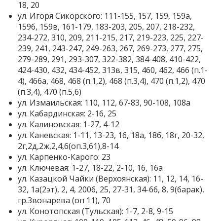
18, 20
ул. Игоря Сикорского: 111-155, 157, 159, 159а,
159б, 159в, 161-179, 183-203, 205, 207, 218-232,
234-272, 310, 209, 211-215, 217, 219-223, 225, 227-
239, 241, 243-247, 249-263, 267, 269-273, 277, 275,
279-289, 291, 293-307, 322-382, 384-408, 410-422,
424-430, 432, 434-452, 313в, 315, 460, 462, 466 (п.1-
4), 466а, 468, 468 (п.1,2), 468 (п.3,4), 470 (п.1,2), 470
(п.3,4), 470 (п.5,6)
ул. Измаильская: 110, 112, 67-83, 90-108, 108а
ул. Кабардинская: 2-16, 25
ул. Калиновская: 1-27, 4-12
ул. Каневская: 1-11, 13-23, 16, 18а, 18б, 18г, 20-32,
2г,2д,2ж,2,4,6(оп.3,61),8-14
ул. Карпенко-Карого: 23
ул. Ключевая: 1-27, 18-22, 2-10, 16, 16а
ул. Казацкой Чайки (Верхоянская): 11, 12, 14, 16-
32, 1а(2эт), 2, 4, 2006, 25, 27-31, 34-66, 8, 9(барак),
гр.Звонарева (оп 11), 70
ул. Конотопская (Тульская): 1-7, 2-8, 9-15