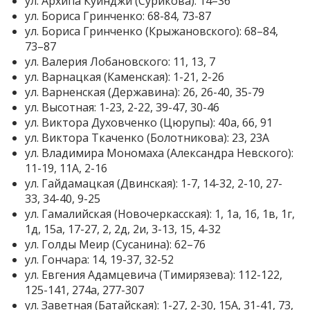
ул. Архипа Куинджи (Сурикова): 14–36
ул. Бориса Гринченко: 68-84, 73-87
ул. Бориса Гринченко (Крыжановского): 68–84,
73–87
ул. Валерия Лобановского: 11, 13, 7
ул. Варнацкая (Каменская): 1-21, 2-26
ул. Варненская (Державина): 26, 26-40, 35-79
ул. Высотная: 1-23, 2-22, 39-47, 30-46
ул. Виктора Духовченко (Цюрупы): 40а, 66, 91
ул. Виктора Ткаченко (Болотникова): 23, 23А
ул. Владимира Мономаха (Александра Невского):
11-19, 11А, 2-16
ул. Гайдамацкая (Двинская): 1-7, 14-32, 2-10, 27-
33, 34-40, 9-25
ул. Гамалийская (Новочеркасская): 1, 1а, 1б, 1в, 1г,
1д, 15а, 17-27, 2, 2д, 2и, 3-13, 15, 4-32
ул. Голды Меир (Сусанина): 62–76
ул. Гончара: 14, 19-37, 32-52
ул. Евгения Адамцевича (Тимирязева): 112-122,
125-141, 274а, 277-307
ул. Заветная (Батайская): 1-27, 2-30, 15А, 31-41, 73,