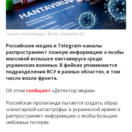
важную информацию о событиях
города Запорожья и области.
Спалах хантавірусу. Фото створене ШІ
Российские медиа и Telegram-каналы
распространяют ложную информацию о якобы
массовой вспышке хантавируса среди
украинских военных. В фейках упоминаются
подразделения ВСУ в разных областях, в том
числе возле фронта.
Об этом
сообщает
«Детектор медиа».
Российская пропаганда пытается создать образ
«санитарной катастрофы» в украинской армии и
распространяет информацию о якобы больших
небоевых потерях.