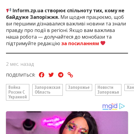
Inform.zp.ua створює спільноту тих, кому не
байдуже Запоріжжя.
Ми щодня працюємо, щоб
ви першими дізнавалися важливі новини та знали
правду про події в регіоні. Якщо вам важлива
наша робота — долучайтеся до монобази та
підтримуйте редакцію
за посиланням
2 мес. назад
ПОДЕЛИТЬСЯ:
Война
Запорожская
Запорожье
Новости
Хан
России С
Область
Запорожья
Украиной