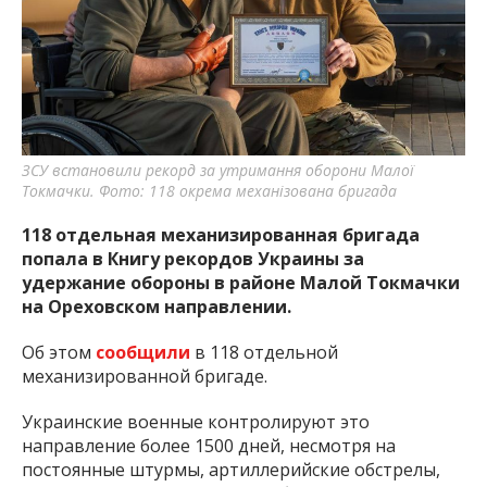
важную информацию о событиях
города Запорожья и области.
ЗСУ встановили рекорд за утримання оборони Малої
Токмачки. Фото: 118 окрема механізована бригада
118 отдельная механизированная бригада
попала в Книгу рекордов Украины за
удержание обороны в районе Малой Токмачки
на Ореховском направлении.
Об этом
сообщили
в 118 отдельной
механизированной бригаде.
Украинские военные контролируют это
направление более 1500 дней, несмотря на
постоянные штурмы, артиллерийские обстрелы,