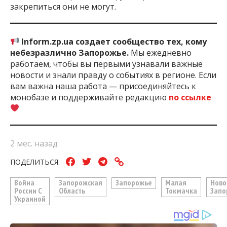
закрепиться они не могут.
Inform.zp.ua создает сообщество тех, кому
небезразлично Запорожье.
Мы ежедневно
работаем, чтобы вы первыми узнавали важные
новости и знали правду о событиях в регионе. Если
вам важна наша работа — присоединяйтесь к
монобазе и поддерживайте редакцию
по ссылке
2 мес. назад
ПОДЕЛИТЬСЯ:
Война
Запорожская
Запорожье
Малая
Ново
России С
Область
Токмачка
Запо
Украиной