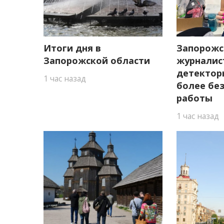
Итоги дня в
Запорожс
Запорожской области
журналис
детектор
1 час назад
более бе
работы
1 час назад