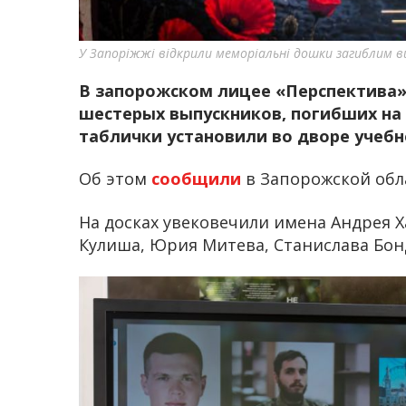
У Запоріжжі відкрили меморіальні дошки загиблим в
В запорожском лицее «Перспектива»
шестерых выпускников, погибших на
таблички установили во дворе учебн
Об этом
сообщили
в Запорожской об
На досках увековечили имена Андрея 
Кулиша, Юрия Митева, Станислава Бон