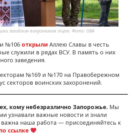
ошки загиблим випускникам ліцею. Фото: ОВА
ии №106
открыли
Аллею Славы в честь
ые служили в рядах ВСУ. В память о них
ного заведения.
 секторам №169 и №170 на Правобережном
ус секторов воинских захоронений.
тех, кому небезразлично Запорожье.
Мы
ми узнавали важные новости и знали
м важна наша работа — присоединяйтесь к
по ссылке