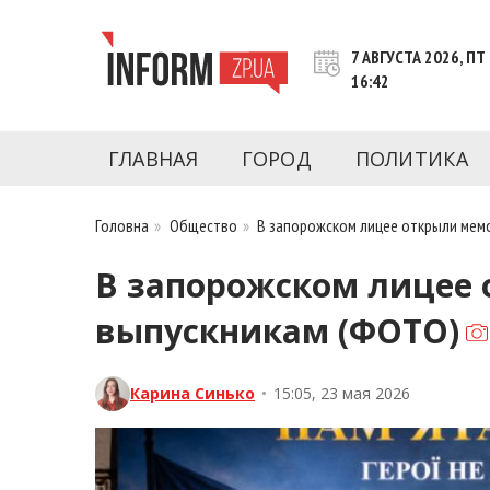
Перейти
к
7 АВГУСТА 2026, ПТ
контенту
16:42
Новости Запорожья | Онлайн главные свежие 
INFORM.ZP.UA – это информационный по
политики, экономики, культуры, криминал, 
ГЛАВНАЯ
ГОРОД
ПОЛИТИКА
последние новости Запорожья и Запорожск
журналистов, расследования и честную ана
Головна
»
Общество
»
В запорожском лицее открыли мем
В запорожском лицее
выпускникам (ФОТО)
Карина Синько
•
15:05, 23 мая 2026