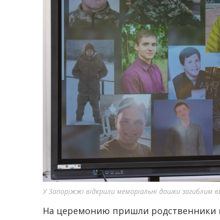
У Запоріжжі відкрили меморіальні дошки загиблим в
На церемонию пришли родственники по