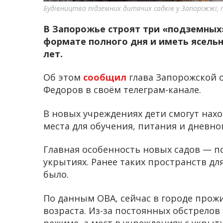
Будівництво підземних дитячих садків у Запоріжжі,
В Запорожье строят три «подземных»
формате полного дня и иметь ясельн
лет.
Об этом
сообщил
глава Запорожской 
Федоров в своём телеграм-канале.
В новых учреждениях дети смогут нахо
места для обучения, питания и дневног
Главная особенность новых садов — п
укрытиях. Ранее таких пространств дл
было.
По данным ОВА, сейчас в городе прож
возраста. Из-за постоянных обстрелов
режиме, а мест в учреждениях с укрыт