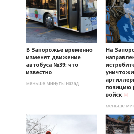
В Запорожье временно
На Запор
изменят движение
направле
автобуса №39: что
истребите
известно
уничтож
артиллер
меньше минуты назад
позицию 
войск
меньше мин