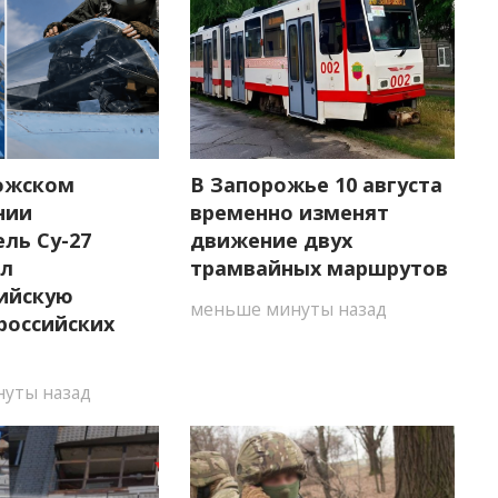
ожском
В Запорожье 10 августа
нии
временно изменят
ль Су-27
движение двух
ил
трамвайных маршрутов
ийскую
меньше минуты назад
российских
уты назад