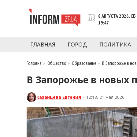
Перейти
к
8 АВГУСТА 2026, СБ
контенту
19:47
Новости Запорожья | Онлайн главные свежие 
INFORM.ZP.UA – это информационный по
политики, экономики, культуры, криминал, 
ГЛАВНАЯ
ГОРОД
ПОЛИТИКА
последние новости Запорожья и Запорожск
журналистов, расследования и честную ана
Головна
»
Общество
»
Образование
»
В Запорожье в но
В Запорожье в новых 
Казанцева Евгения
•
12:18, 21 мая 2026