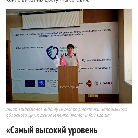
Лікар-епідеміолог відділу імунопрофілактики Запорізького
обласного ЦКПХ Денис Івченко. Фото: Inform.zp.ua
«Самый высокий уровень