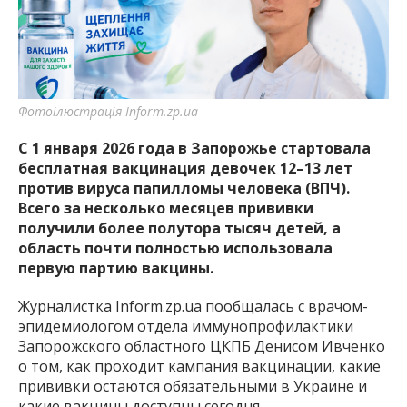
важную информацию о событиях
города Запорожья и области.
Фотоілюстрація Inform.zp.ua
С 1 января 2026 года в Запорожье стартовала
бесплатная вакцинация девочек 12–13 лет
против вируса папилломы человека (ВПЧ).
Всего за несколько месяцев прививки
получили более полутора тысяч детей, а
область почти полностью использовала
первую партию вакцины.
Журналистка Inform.zp.ua пообщалась с врачом-
эпидемиологом отдела иммунопрофилактики
Запорожского областного ЦКПБ Денисом Ивченко
о том, как проходит кампания вакцинации, какие
прививки остаются обязательными в Украине и
какие вакцины доступны сегодня.