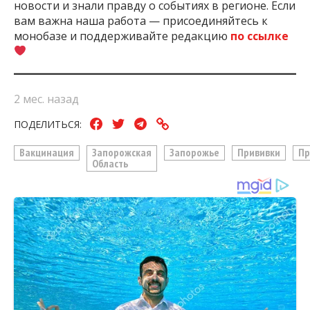
новости и знали правду о событиях в регионе. Если
вам важна наша работа — присоединяйтесь к
монобазе и поддерживайте редакцию
по ссылке
2 мес. назад
ПОДЕЛИТЬСЯ:
Вакцинация
Запорожская
Запорожье
Прививки
Пр
Область