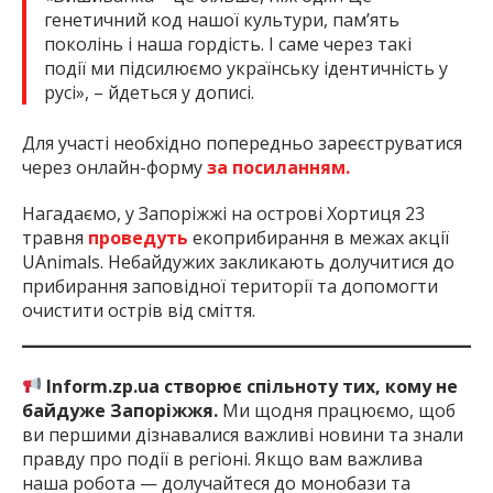
генетичний код нашої культури, пам’ять
поколінь і наша гордість. І саме через такі
події ми підсилюємо українську ідентичність у
русі», – йдеться у дописі.
Для участі необхідно попередньо зареєструватися
через онлайн-форму
за посиланням.
Нагадаємо, у Запоріжжі на острові Хортиця 23
травня
проведуть
екоприбирання в межах акції
UAnimals. Небайдужих закликають долучитися до
прибирання заповідної території та допомогти
очистити острів від сміття.
Inform.zp.ua створює спільноту тих, кому не
байдуже Запоріжжя.
Ми щодня працюємо, щоб
ви першими дізнавалися важливі новини та знали
правду про події в регіоні. Якщо вам важлива
наша робота — долучайтеся до монобази та