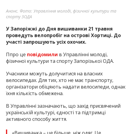
Анонс. Фото: Управління молоді, фізичної культури та
спорту ЗОДА
У Запоріжжі до Дня вишиванки 21 травня
проведуть велопробіг на острові Хортиці. До
участі запрошують усіх охочих.
Ппро це
повідомили
в Управлінні молоді,
фізичної культури та спорту Запорізької ОДА.
Учасники можуть долучитися на власних
велосипедах. Для тих, хто не має транспорту,
організатори обіцяють надати велосипеди, однак
їхня кількість обмежена.
В Управлінні зазначають, що захід присвячений
українській культурі, єдності та підтримці
активного способу життя.
«Вишиванка – це більше, ніж одяг. Це