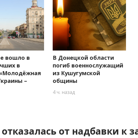
е вошло в
В Донецкой области
учших в
погиб военнослужащий
 «Молодёжная
из Кушугумской
Украины –
общины
4 ч. назад
отказалась от надбавки к з