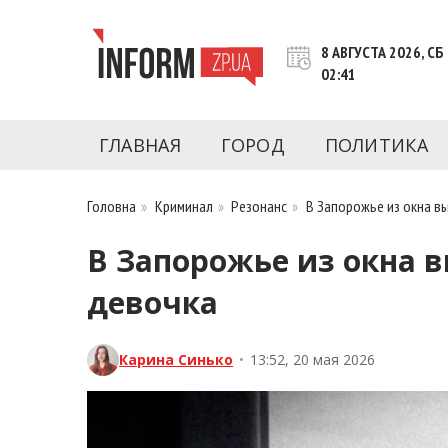
Перейти
к
8 АВГУСТА 2026, СБ
контенту
02:41
Новости Запорожья | Онлайн главные свежие 
INFORM.ZP.UA – это информационный по
политики, экономики, культуры, криминал, 
ГЛАВНАЯ
ГОРОД
ПОЛИТИКА
последние новости Запорожья и Запорожск
журналистов, расследования и честную ана
Головна
»
Криминал
»
Резонанс
»
В Запорожье из окна в
В Запорожье из окна в
девочка
Карина Синько
•
13:52, 20 мая 2026