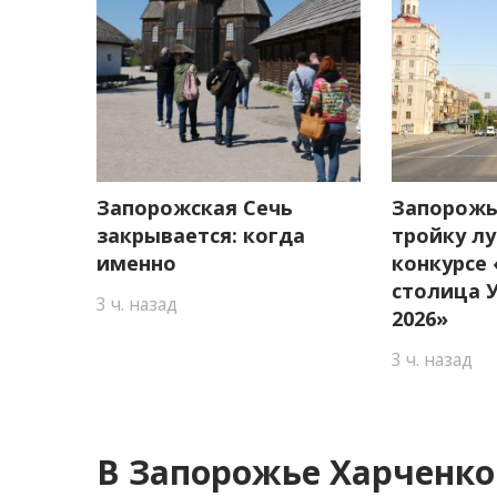
Запорожская Сечь
Запорожь
закрывается: когда
тройку л
именно
конкурсе
столица 
3 ч. назад
2026»
3 ч. назад
В Запорожье Харченко 