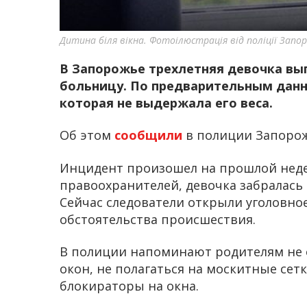
Дитина біля вікна. Фотоілюстрація від поліції Запор
В Запорожье трехлетняя девочка вып
больницу. По предварительным данны
которая не выдержала его веса.
Об этом
сообщили
в полиции Запорож
Инцидент произошел на прошлой неде
правоохранителей, девочка забралась 
Сейчас следователи открыли уголовно
обстоятельства происшествия.
В полиции напоминают родителям не о
окон, не полагаться на москитные сет
блокираторы на окна.