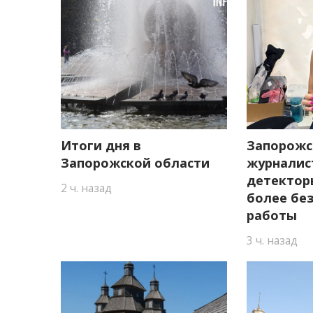
Итоги дня в
Запорожс
Запорожской области
журналис
детектор
2 ч. назад
более бе
работы
3 ч. назад