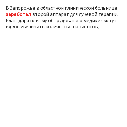
В Запорожье в областной клинической больнице
заработал
второй аппарат для лучевой терапии.
Благодаря новому оборудованию медики смогут
вдвое увеличить количество пациентов,
проходящих лечение онкологических
заболеваний.
В Запорожье завершили ремонт трамвайного
пути. Завтра, 20 мая, трамваи №3 «Вокзал
Запорожье-I — Запорожье Левое» и №16 «Вокзал
Запорожье-I — Павло-Кичкас» снова
возобновят
движение.
В Запорожской области готовятся
объявить
принудительную эвакуацию детей из двух
населённых пунктов — Новониколаевки и
Новоалександровки.
На Запорожском и Харьковском направлениях
завершили
обустройство трёх участков дорог с