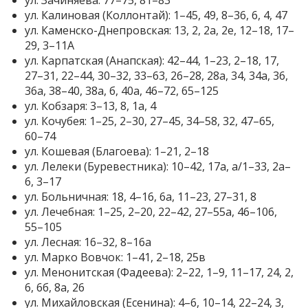
ул. Зачиняева: 77–75, 81–83
ул. Калиновая (Коллонтай): 1–45, 49, 8–36, 6, 4, 47
ул. Каменско-Днепровская: 13, 2, 2а, 2е, 12–18, 17–
29, 3–11А
ул. Карпатская (Анапская): 42–44, 1–23, 2–18, 17,
27–31, 22–44, 30–32, 33–63, 26–28, 28а, 34, 34а, 36,
36а, 38–40, 38а, б, 40а, 46–72, 65–125
ул. Кобзаря: 3–13, 8, 1а, 4
ул. Кочубея: 1–25, 2–30, 27–45, 34–58, 32, 47–65,
60–74
ул. Кошевая (Благоева): 1–21, 2–18
ул. Лелеки (Буревестника): 10–42, 17а, а/1–33, 2а–
6, 3–17
ул. Больничная: 18, 4–16, 6а, 11–23, 27–31, 8
ул. Лечебная: 1–25, 2–20, 22–42, 27–55а, 46–106,
55–105
ул. Лесная: 16–32, 8–16а
ул. Марко Вовчок: 1–41, 2–18, 25в
ул. Менонитская (Фадеева): 2–22, 1–9, 11–17, 24, 2,
6, 6б, 8а, 26
ул. Михайловская (Есенина): 4–6, 10–14, 22–24, 3,