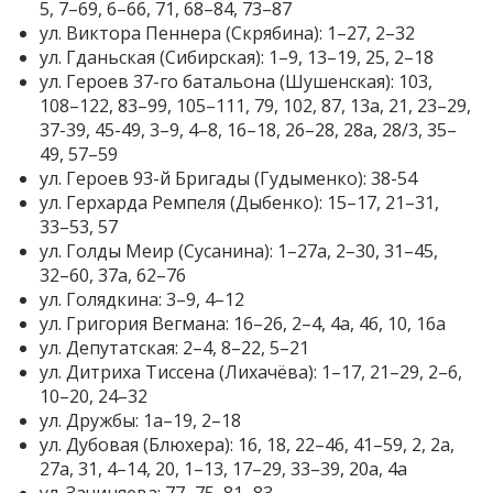
5, 7–69, 6–66, 71, 68–84, 73–87
ул. Виктора Пеннера (Скрябина): 1–27, 2–32
ул. Гданьская (Сибирская): 1–9, 13–19, 25, 2–18
ул. Героев 37-го батальона (Шушенская): 103,
108–122, 83–99, 105–111, 79, 102, 87, 13а, 21, 23–29,
37-39, 45-49, 3–9, 4–8, 16–18, 26–28, 28а, 28/3, 35–
49, 57–59
ул. Героев 93-й Бригады (Гудыменко): 38-54
ул. Герхарда Ремпеля (Дыбенко): 15–17, 21–31,
33–53, 57
ул. Голды Меир (Сусанина): 1–27а, 2–30, 31–45,
32–60, 37а, 62–76
ул. Голядкина: 3–9, 4–12
ул. Григория Вегмана: 16–26, 2–4, 4а, 4б, 10, 16а
ул. Депутатская: 2–4, 8–22, 5–21
ул. Дитриха Тиссена (Лихачёва): 1–17, 21–29, 2–6,
10–20, 24–32
ул. Дружбы: 1а–19, 2–18
ул. Дубовая (Блюхера): 16, 18, 22–46, 41–59, 2, 2а,
27а, 31, 4–14, 20, 1–13, 17–29, 33–39, 20а, 4а