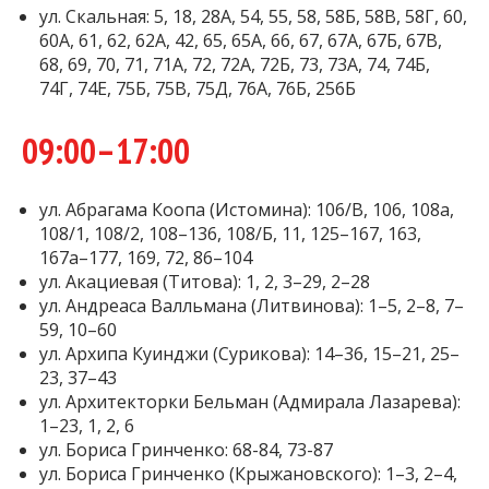
ул. Скальная: 5, 18, 28А, 54, 55, 58, 58Б, 58В, 58Г, 60,
60А, 61, 62, 62А, 42, 65, 65А, 66, 67, 67А, 67Б, 67В,
68, 69, 70, 71, 71А, 72, 72А, 72Б, 73, 73А, 74, 74Б,
74Г, 74Е, 75Б, 75В, 75Д, 76А, 76Б, 256Б
09:00–17:00
ул. Абрагама Коопа (Истомина): 106/В, 106, 108а,
108/1, 108/2, 108–136, 108/Б, 11, 125–167, 163,
167а–177, 169, 72, 86–104
ул. Акациевая (Титова): 1, 2, 3–29, 2–28
ул. Андреаса Валльмана (Литвинова): 1–5, 2–8, 7–
59, 10–60
ул. Архипа Куинджи (Сурикова): 14–36, 15–21, 25–
23, 37–43
ул. Архитекторки Бельман (Адмирала Лазарева):
1–23, 1, 2, 6
ул. Бориса Гринченко: 68-84, 73-87
ул. Бориса Гринченко (Крыжановского): 1–3, 2–4,