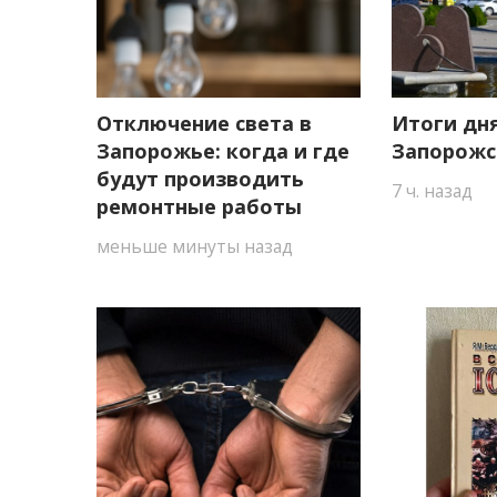
Отключение света в
Итоги дня
Запорожье: когда и где
Запорожс
будут производить
7 ч. назад
ремонтные работы
меньше минуты назад