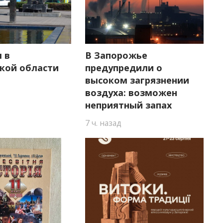
 в
В Запорожье
кой области
предупредили о
высоком загрязнении
воздуха: возможен
неприятный запах
7 ч. назад