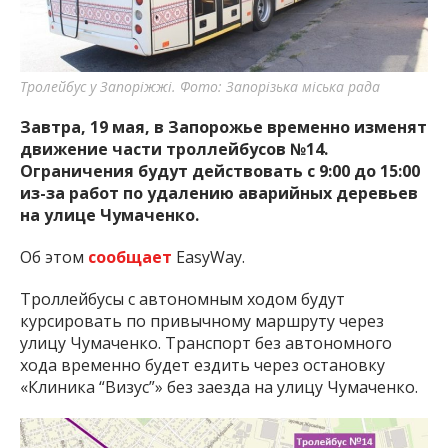
важную информацию о событиях
города Запорожья и области.
Тролейбус у Запоріжжі. Фото: Запорізька міська рада
Завтра, 19 мая, в Запорожье временно изменят
движение части троллейбусов №14.
Ограничения будут действовать с 9:00 до 15:00
из-за работ по удалению аварийных деревьев
на улице Чумаченко.
Об этом
сообщает
EasyWay.
Троллейбусы с автономным ходом будут
курсировать по привычному маршруту через
улицу Чумаченко. Транспорт без автономного
хода временно будет ездить через остановку
«Клиника “Визус”» без заезда на улицу Чумаченко.