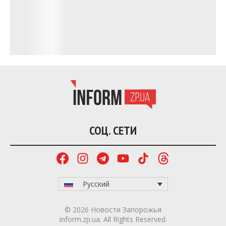
Сміттєзвалище у центрі Запоріжжя. Фото:
Держекоінспекція
Напомним, что в Запорожье в Александровском
районе
обнаружили
загрязнённый фонтан возле
дома на улице Почтовой, 69. На территории
накопился бытовой мусор и пластиковые отходы.
Ранее мы писали, что ущерб атмосферному