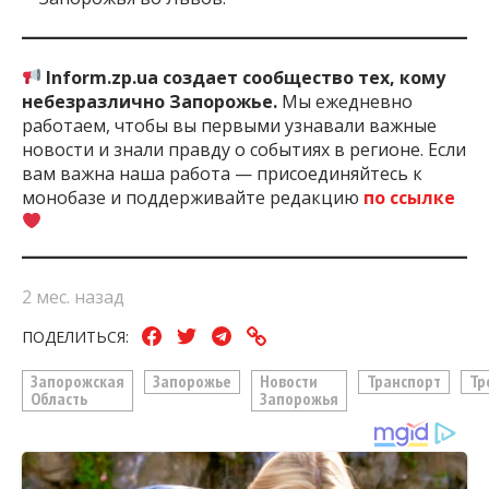
Inform.zp.ua создает сообщество тех, кому
небезразлично Запорожье.
Мы ежедневно
работаем, чтобы вы первыми узнавали важные
новости и знали правду о событиях в регионе. Если
вам важна наша работа — присоединяйтесь к
монобазе и поддерживайте редакцию
по ссылке
2 мес. назад
ПОДЕЛИТЬСЯ:
Запорожская
Запорожье
Новости
Транспорт
Тр
Область
Запорожья