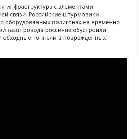
ая инфраструктура с элементами
ней связи. Российские штурмовики
но оборудованных полигонах на временно
ри газопровода россияне обустроили
 и обходные тоннели в повреждённых