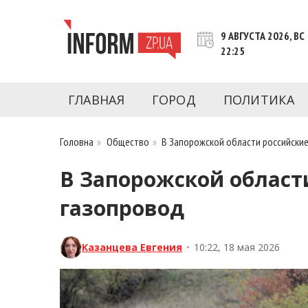
Перейти
к
9 АВГУСТА 2026, ВС
контенту
22:25
Новости Запорожья | Онлайн главные свежие 
INFORM.ZP.UA – это информационный по
политики, экономики, культуры, криминал, 
ГЛАВНАЯ
ГОРОД
ПОЛИТИКА
последние новости Запорожья и Запорожск
журналистов, расследования и честную ана
Головна
»
Общество
»
В Запорожской области российски
В Запорожской област
газопровод
Казанцева Евгения
•
10:22, 18 мая 2026