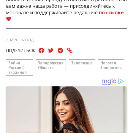
вам важна наша работа — присоединяйтесь к
монобазе и поддерживайте редакцию
по ссылке
2 мес. назад
ПОДЕЛИТЬСЯ:
Война
Запорожская
Запорожье
Новости
России С
Область
Запорожья
Украиной