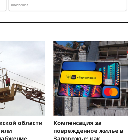
жской области
Компенсация за
вили
поврежденное жилье в
набжение
Запорожье: как