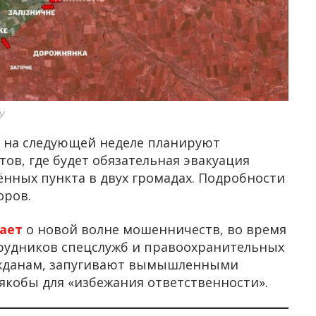
У
и на следующей неделе планируют
ов, где будет обязательная эвакуация
лённых пункта в двух громадах. Подробности
оров.
дает
о новой волне мошенничеств, во время
трудников спецслужб и правоохранительных
ажданам, запугивают вымышленными
якобы для «избежания ответственности».