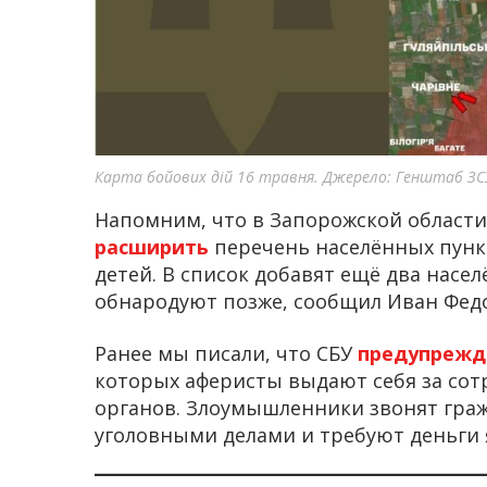
Карта бойових дій 16 травня. Джерело: Генштаб ЗС
Напомним, что в Запорожской област
расширить
перечень населённых пункт
детей. В список добавят ещё два насе
обнародуют позже, сообщил Иван Фед
Ранее мы писали, что СБУ
предупреж
которых аферисты выдают себя за со
органов. Злоумышленники звонят гр
уголовными делами и требуют деньги 