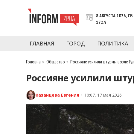
Перейти
к
8 АВГУСТА 2026, СБ
контенту
17:19
Новости Запорожья | Онлайн главные свежие 
INFORM.ZP.UA – это информационный по
политики, экономики, культуры, криминал, 
ГЛАВНАЯ
ГОРОД
ПОЛИТИКА
последние новости Запорожья и Запорожск
журналистов, расследования и честную ана
Головна
»
Общество
»
Россияне усилили штурмы возле Гул
Россияне усилили штур
Казанцева Евгения
•
10:07, 17 мая 2026