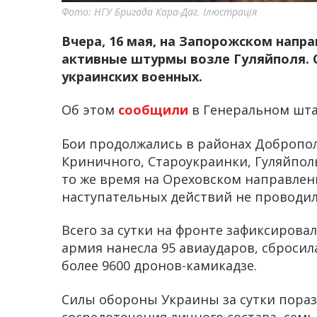
Фото: НГУ Бригада Кара-Даг. Ілюстрація
Вчера, 16 мая, на Запорожском напр
активные штурмы возле Гуляйполя. 
украинских военных.
Об этом
сообщили
в Генеральном шта
Бои продолжались в районах Доброполь
Криничного, Староукраинки, Гуляйпол
то же время на Ореховском направлен
наступательных действий не проводил
Всего за сутки на фронте зафиксирова
армия нанесла 95 авиаударов, сброси
более 9600 дронов-камикадзе.
Силы обороны Украины за сутки пораз
сосредоточения личного состава, семь