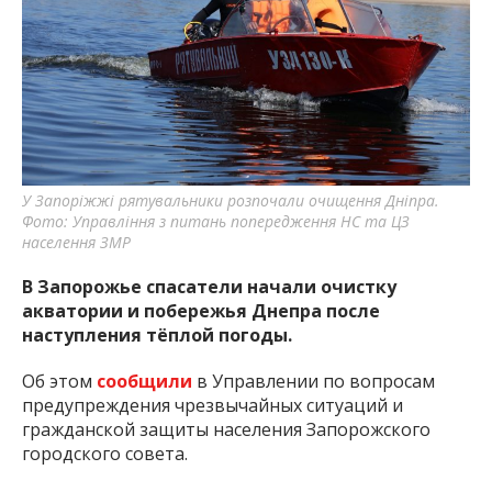
У Запоріжжі рятувальники розпочали очищення Дніпра.
Фото: Управління з питань попередження НС та ЦЗ
населення ЗМР
В Запорожье спасатели начали очистку
акватории и побережья Днепра после
наступления тёплой погоды.
Об этом
сообщили
в Управлении по вопросам
предупреждения чрезвычайных ситуаций и
гражданской защиты населения Запорожского
городского совета.