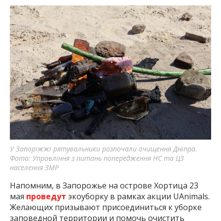
У Запоріжжі рятувальники розпочали очищення Дніпра.
Фото: Управління з питань попередження НС та ЦЗ
населення ЗМР
Напомним, в Запорожье на острове Хортица 23
мая
проведут
экоуборку в рамках акции UAnimals.
Желающих призывают присоединиться к уборке
заповедной территории и помочь очистить