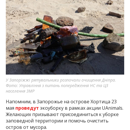
У Запоріжжі рятувальники розпочали очищення Дніпра.
Фото: Управління з питань попередження НС та ЦЗ
населення ЗМР
Напомним, в Запорожье на острове Хортица 23
мая
проведут
экоуборку в рамках акции UAnimals.
Желающих призывают присоединиться к уборке
заповедной территории и помочь очистить
остров от мусора.