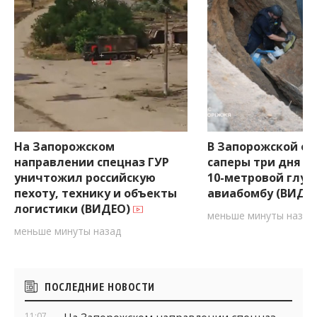
На Запорожском
В Запорожской об
направлении спецназ ГУР
саперы три дня и
уничтожил российскую
10-метровой глуб
пехоту, технику и объекты
авиабомбу (ВИДЕ
логистики (ВИДЕО)
меньше минуты назад
меньше минуты назад
Боковые
ПОСЛЕДНИЕ НОВОСТИ
виджеты
11:07