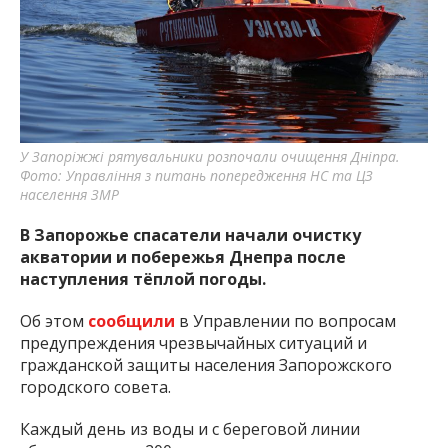
важную информацию о событиях
города Запорожья и области.
У Запоріжжі рятувальники розпочали очищення Дніпра.
Фото: Управління з питань попередження НС та ЦЗ
населення ЗМР
В Запорожье спасатели начали очистку
акватории и побережья Днепра после
наступления тёплой погоды.
Об этом
сообщили
в Управлении по вопросам
предупреждения чрезвычайных ситуаций и
гражданской защиты населения Запорожского
городского совета.
Каждый день из воды и с береговой линии