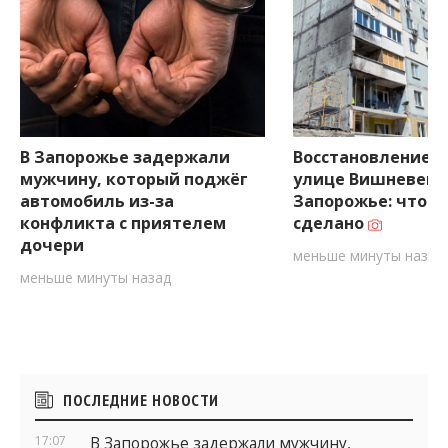
В Запорожье задержали
Восстановление д
мужчину, который поджёг
улице Вишневецк
автомобиль из-за
Запорожье: что у
конфликта с приятелем
сделано
дочери
меньше минуты назад
меньше минуты назад
Боковые
ПОСЛЕДНИЕ НОВОСТИ
виджеты
17:07
В Запорожье задержали мужчину,