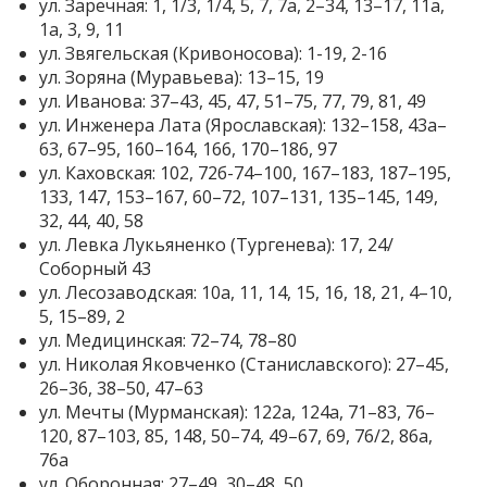
ул. Заречная: 1, 1/3, 1/4, 5, 7, 7а, 2–34, 13–17, 11а,
1а, 3, 9, 11
ул. Звягельская (Кривоносова): 1-19, 2-16
ул. Зоряна (Муравьева): 13–15, 19
ул. Иванова: 37–43, 45, 47, 51–75, 77, 79, 81, 49
ул. Инженера Лата (Ярославская): 132–158, 43а–
63, 67–95, 160–164, 166, 170–186, 97
ул. Каховская: 102, 72б-74–100, 167–183, 187–195,
133, 147, 153–167, 60–72, 107–131, 135–145, 149,
32, 44, 40, 58
ул. Левка Лукьяненко (Тургенева): 17, 24/
Соборный 43
ул. Лесозаводская: 10а, 11, 14, 15, 16, 18, 21, 4–10,
5, 15–89, 2
ул. Медицинская: 72–74, 78–80
ул. Николая Яковченко (Станиславского): 27–45,
26–36, 38–50, 47–63
ул. Мечты (Мурманская): 122а, 124а, 71–83, 76–
120, 87–103, 85, 148, 50–74, 49–67, 69, 76/2, 86а,
76а
ул. Оборонная: 27–49, 30–48, 50