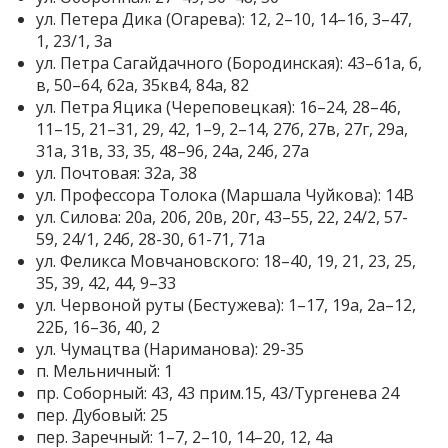
ул. Петера Дика (Огарева): 12, 2–10, 14–16, 3–47,
1, 23/1, 3а
ул. Петра Сагайдачного (Бородинская): 43–61а, б,
в, 50–64, 62а, 35кв4, 84а, 82
ул. Петра Яцика (Череповецкая): 16–24, 28–46,
11–15, 21–31, 29, 42, 1–9, 2–14, 27б, 27в, 27г, 29а,
31а, 31в, 33, 35, 48–96, 24а, 24б, 27а
ул. Почтовая: 32а, 38
ул. Профессора Толока (Маршала Чуйкова): 14В
ул. Силова: 20а, 20б, 20в, 20г, 43–55, 22, 24/2, 57-
59, 24/1, 24б, 28-30, 61-71, 71а
ул. Феликса Мовчановского: 18–40, 19, 21, 23, 25,
35, 39, 42, 44, 9–33
ул. Червоной руты (Бестужева): 1–17, 19а, 2а–12,
22Б, 16–36, 40, 2
ул. Чумацтва (Нариманова): 29-35
п. Мельничный: 1
пр. Соборный: 43, 43 прим.15, 43/Тургенева 24
пер. Дубовый: 25
пер. Заречный: 1–7, 2–10, 14–20, 12, 4а