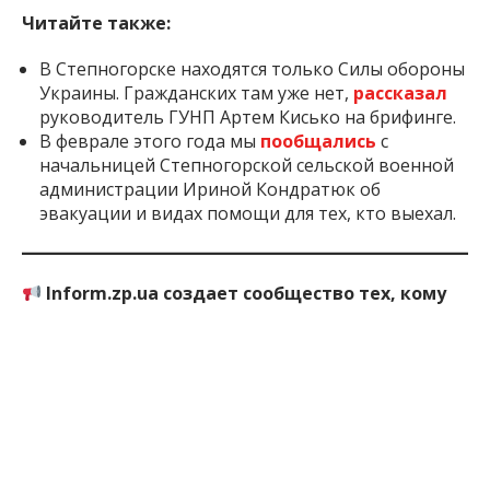
Читайте также:
В Степногорске находятся только Силы обороны
Украины. Гражданских там уже нет,
рассказал
руководитель ГУНП Артем Кисько на брифинге.
В феврале этого года мы
пообщались
с
начальницей Степногорской сельской военной
администрации Ириной Кондратюк об
эвакуации и видах помощи для тех, кто выехал.
Inform.zp.ua создает сообщество тех, кому
небезразлично Запорожье.
Мы ежедневно
работаем, чтобы вы первыми узнавали важные
новости и знали правду о событиях в регионе. Если
вам важна наша работа — присоединяйтесь к
монобазе и поддерживайте редакцию
по ссылке