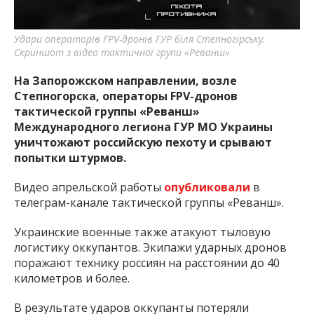
важную информацию о событиях
города Запорожья и области.
Удари операторів FPV-дронів ГУР біля Степногірську.
Скриншот з відео тактичної групи «Реванш»
На Запорожском направлении, возле
Степногорска, операторы FPV-дронов
тактической группы «Реванш»
Международного легиона ГУР МО Украины
уничтожают российскую пехоту и срывают
попытки штурмов.
Видео апрельской работы
опубликовали
в
телеграм-канале тактической группы «Реванш».
Украинские военные также атакуют тыловую
логистику оккупантов. Экипажи ударных дронов
поражают технику россиян на расстоянии до 40
километров и более.
В результате ударов оккупанты потеряли