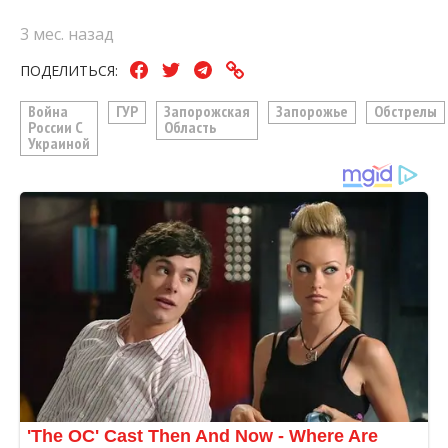
3 мес. назад
ПОДЕЛИТЬСЯ:
Война
ГУР
Запорожская
Запорожье
Обстрелы
России С
Область
Украиной