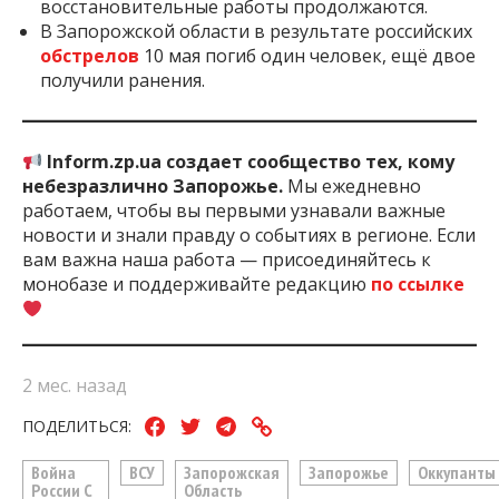
На Ореховской стеле
начали
восстановление
после российского обстрела 6 мая. Первыми
военные с позывными «Тим» и «Каспер»
установили флаг Украины. Сейчас
восстановительные работы продолжаются.
В Запорожской области в результате российских
обстрелов
10 мая погиб один человек, ещё двое
получили ранения.
Inform.zp.ua создает сообщество тех, кому
небезразлично Запорожье.
Мы ежедневно
работаем, чтобы вы первыми узнавали важные
новости и знали правду о событиях в регионе. Если
вам важна наша работа — присоединяйтесь к
монобазе и поддерживайте редакцию
по ссылке
2 мес. назад