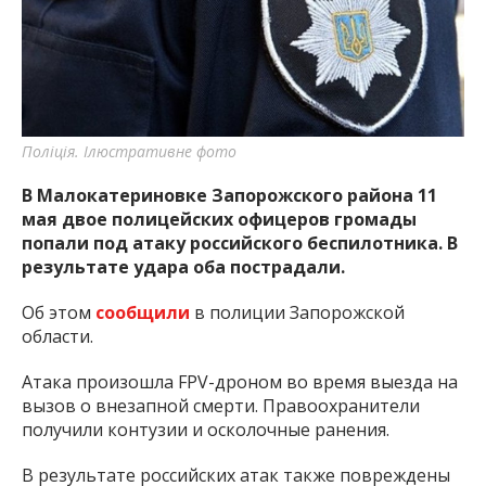
важную информацию о событиях
города Запорожья и области.
Поліція. Ілюстративне фото
В Малокатериновке Запорожского района 11
мая двое полицейских офицеров громады
попали под атаку российского беспилотника. В
результате удара оба пострадали.
Об этом
сообщили
в полиции Запорожской
области.
Атака произошла FPV-дроном во время выезда на
вызов о внезапной смерти. Правоохранители
получили контузии и осколочные ранения.
В результате российских атак также повреждены