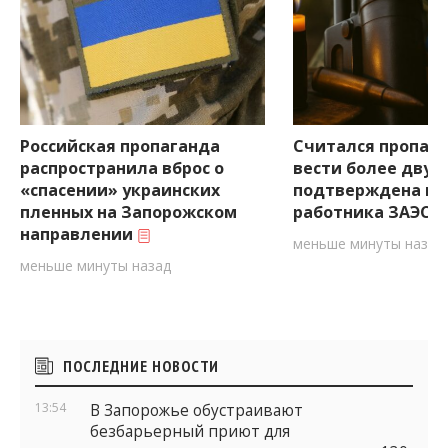
Российская пропаганда
Считался пропав
распространила вброс о
вести более двух 
«спасении» украинских
подтверждена ги
пленных на Запорожском
работника ЗАЭС н
направлении
меньше минуты назад
меньше минуты назад
Боковые
ПОСЛЕДНИЕ НОВОСТИ
виджеты
13:54
В Запорожье обустраивают
безбарьерный приют для