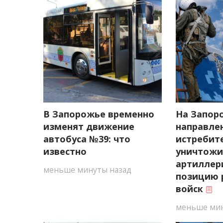
В Запорожье временно
На Запор
изменят движение
направле
автобуса №39: что
истребите
известно
уничтож
артиллер
меньше минуты назад
позицию 
войск
меньше мин