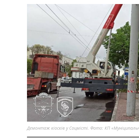
Демонтаж кіосків у Соцмісті. Фото: КП «Муніципаль