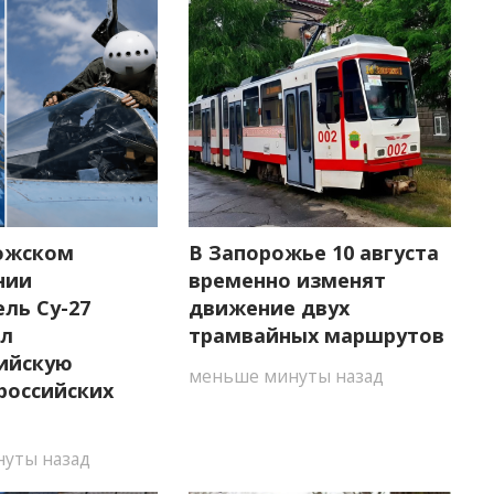
ожском
В Запорожье 10 августа
нии
временно изменят
ль Су-27
движение двух
ил
трамвайных маршрутов
ийскую
меньше минуты назад
российских
уты назад