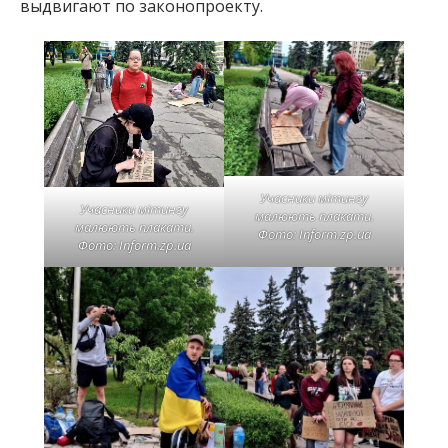
выдвигают по законопроекту.
Учасники мітингу
Учасники мітингу
малюють плакати.
малюють плакати.
Фото: Inform.zp.ua
Фото: Inform.zp.ua