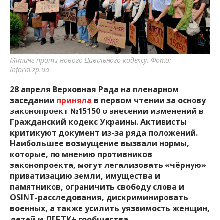
важную информацию о событиях
города Запорожья и области.
Мітинг проти нового Цивільного кодексу. Фото:
Inform.zp.ua
28 апреля Верховная Рада на пленарном
заседании
приняла
в первом чтении за основу
законопроект №15150 о внесении изменений в
Гражданский кодекс Украины. Активисты
критикуют документ из-за ряда положений.
Наибольшее возмущение вызвали нормы,
которые, по мнению противников
законопроекта, могут легализовать «чёрную»
приватизацию земли, имущества и
памятников, ограничить свободу слова и
OSINT-расследования, дискриминировать
военных, а также усилить уязвимость женщин,
детей и ЛГБТК+ сообщества.