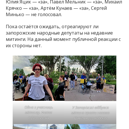
Юлия Яцик — «за», Павел Мельник — «за», Михаил
Крячко — «за», Артём Кунаев — «за», Сергей
Минько — не голосовал.
Пока остаётся ожидать, отреагируют ли
запорожские народные депутаты на недавние
митинги. На данный момент публичной реакции с
их стороны нет.
Одна з учасниць
У Запоріжжі відбувся
мітингу. Фото:
мітинг проти нового
Inform.zp.ua
Цивільного кодексу