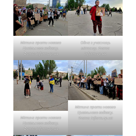
Мітинг проти нового
Одна з учасниць
Цивільного кодексу.
мітингу. Фото:
Фото: Inform.zp.ua
Inform.zp.ua
Мітинг проти нового
Цивільного кодексу.
Мітинг проти нового
Фото: Inform.zp.ua
Цивільного кодексу.
Фото: Inform.zp.ua