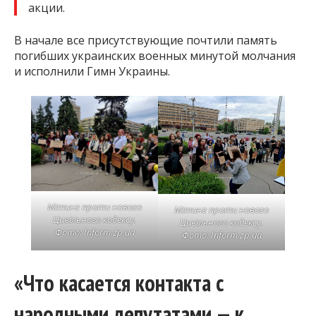
акции.
В начале все присутствующие почтили память
погибших украинских военных минутой молчания
и исполнили Гимн Украины.
Мітинг проти нового
Мітинг проти нового
Цивільного кодексу.
Цивільного кодексу.
Фото: Inform.zp.ua
Фото: Inform.zp.ua
«Что касается контакта с
народными депутатами — к