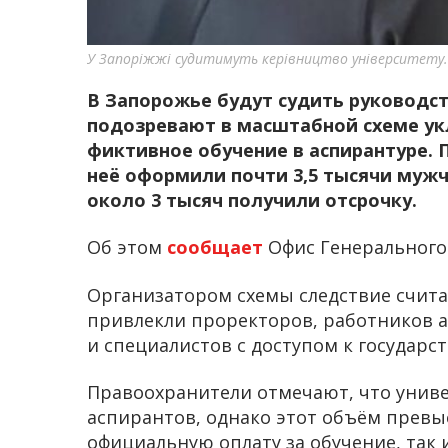
У Запоріжжі судитимуть керівництво університету.
В Запорожье будут судить руководст
подозревают в масштабной схеме ук
фиктивное обучение в аспирантуре. П
неё оформили почти 3,5 тысячи мужч
около 3 тысяч получили отсрочку.
Об этом
сообщает
Офис Генерального
Организатором схемы следствие считае
привлекли проректоров, работников 
и специалистов с доступом к государс
Правоохранители отмечают, что униве
аспирантов, однако этот объём превыси
официальную оплату за обучение, так