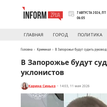
Перейти
к
7 АВГУСТА 2026, ПТ
контенту
06:05
Новости Запорожья | Онлайн главные свежие 
INFORM.ZP.UA – это информационный по
политики, экономики, культуры, криминал, 
ГЛАВНАЯ
ГОРОД
ПОЛИТИКА
последние новости Запорожья и Запорожск
журналистов, расследования и честную ана
Головна
»
Криминал
»
В Запорожье будут судить руковод
В Запорожье будут суд
уклонистов
Карина Синько
•
14:03, 11 мая 2026