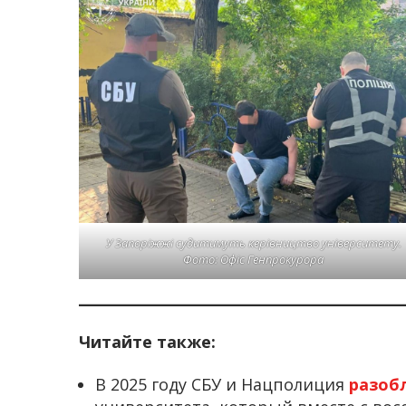
У Запоріжжі судитимуть керівництво університету.
Фото: Офіс Генпрокурора
Читайте также:
В 2025 году СБУ и Нацполиция
разоб