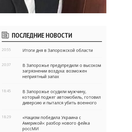
Боковые
ПОСЛЕДНИЕ НОВОСТИ
виджеты
20:55
Итоги дня в Запорожской области
20:37
В Запорожье предупредили о высоком
загрязнении воздуха: возможен
неприятный запах
18:45
В Запорожье осудили мужчину,
который поджег автомобиль, готовил
диверсию и пытался убить военного
18:29
«Нацизм победила Украина с
Америкой»: разбор нового фейка
россМИ