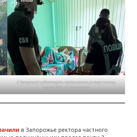
У Запоріжжі судитимуть керівництво університету.
Фото: Офіс Генпрокурора
лачили
в Запорожье ректора частного