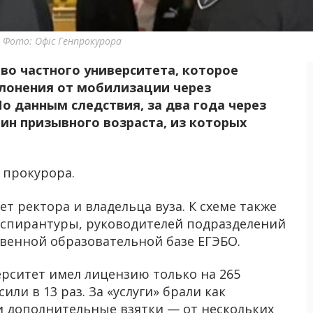
 Фото: Офіс Генпрокурора
во частного университета, которое
лонения от мобилизации через
о данным следствия, за два года через
ин призывного возраста, из которых
 прокурора.
т ректора и владельца вуза. К схеме также
аспирантуры, руководителей подразделений
твенной образовательной базе ЕГЭБО.
рситет имел лицензию только на 265
ли в 13 раз. За «услуги» брали как
 и дополнительные взятки — от нескольких