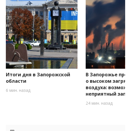
Итоги дня в Запорожской
В Запорожье пре
области
о высоком загряз
воздуха: возможе
6 мин. назад
неприятный запа
24 мин. назад
Боковые