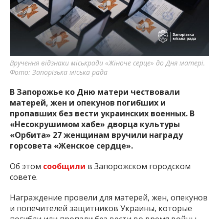
важную информацию о событиях
города Запорожья и области.
Вручення відзнаки міськради «Жіноче серце» до Дня матері.
Фото: Запорізька міська рада
В Запорожье ко Дню матери чествовали
матерей, жен и опекунов погибших и
пропавших без вести украинских военных. В
«Несокрушимом хабе» дворца культуры
«Орбита» 27 женщинам вручили награду
горсовета «Женское сердце».
Об этом
сообщили
в Запорожском городском
совете.
Награждение провели для матерей, жен, опекунов
и попечителей защитников Украины, которые