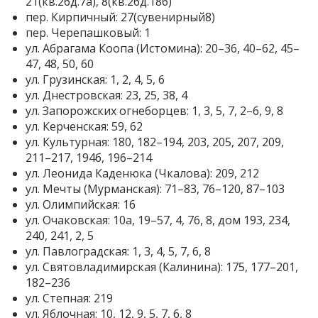
21(кв.26д.7а), 8(кв.26д.18б)
пер. Кирпичный: 27(сувенирный8)
пер. Черепашковый: 1
ул. Абрагама Коопа (Истомина): 20–36, 40–62, 45–
47, 48, 50, 60
ул. Грузинская: 1, 2, 4, 5, 6
ул. Днестровская: 23, 25, 38, 4
ул. Запорожских огнеборцев: 1, 3, 5, 7, 2–6, 9, 8
ул. Керченская: 59, 62
ул. Культурная: 180, 182–194, 203, 205, 207, 209,
211–217, 194б, 196–214
ул. Леонида Каденюка (Чкалова): 209, 212
ул. Мечты (Мурманская): 71–83, 76–120, 87–103
ул. Олимпийская: 16
ул. Очаковская: 10а, 19–57, 4, 76, 8, дом 193, 234,
240, 241, 2, 5
ул. Павлоградская: 1, 3, 4, 5, 7, 6, 8
ул. Святовладимирская (Калинина): 175, 177–201,
182–236
ул. Степная: 219
ул. Яблочная: 10, 12, 9, 5, 7, 6, 8