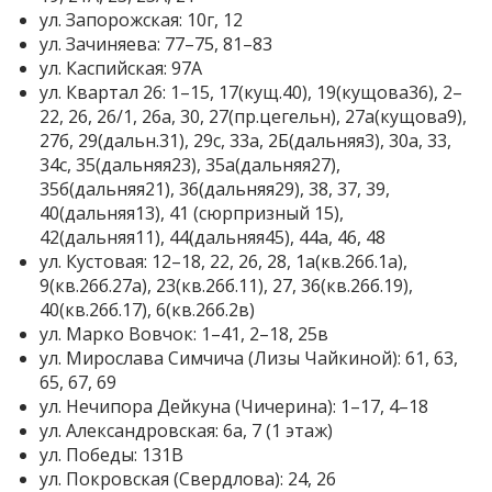
ул. Запорожская: 10г, 12
ул. Зачиняева: 77–75, 81–83
ул. Каспийская: 97А
ул. Квартал 26: 1–15, 17(кущ.40), 19(кущова36), 2–
22, 26, 26/1, 26а, 30, 27(пр.цегельн), 27а(кущова9),
27б, 29(дальн.31), 29с, 33а, 2Б(дальняя3), 30а, 33,
34с, 35(дальняя23), 35а(дальняя27),
35б(дальняя21), 36(дальняя29), 38, 37, 39,
40(дальняя13), 41 (сюрпризный 15),
42(дальняя11), 44(дальняя45), 44а, 46, 48
ул. Кустовая: 12–18, 22, 26, 28, 1а(кв.26б.1а),
9(кв.26б.27а), 23(кв.26б.11), 27, 36(кв.26б.19),
40(кв.26б.17), 6(кв.26б.2в)
ул. Марко Вовчок: 1–41, 2–18, 25в
ул. Мирослава Симчича (Лизы Чайкиной): 61, 63,
65, 67, 69
ул. Нечипора Дейкуна (Чичерина): 1–17, 4–18
ул. Александровская: 6а, 7 (1 этаж)
ул. Победы: 131В
ул. Покровская (Свердлова): 24, 26