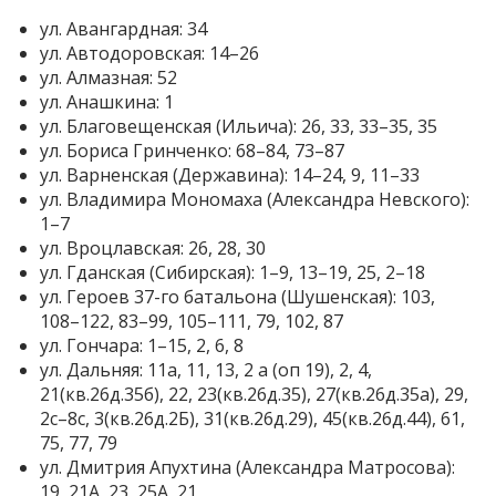
ул. Авангардная: 34
ул. Автодоровская: 14–26
ул. Алмазная: 52
ул. Анашкина: 1
ул. Благовещенская (Ильича): 26, 33, 33–35, 35
ул. Бориса Гринченко: 68–84, 73–87
ул. Варненская (Державина): 14–24, 9, 11–33
ул. Владимира Мономаха (Александра Невского):
1–7
ул. Вроцлавская: 26, 28, 30
ул. Гданская (Сибирская): 1–9, 13–19, 25, 2–18
ул. Героев 37-го батальона (Шушенская): 103,
108–122, 83–99, 105–111, 79, 102, 87
ул. Гончара: 1–15, 2, 6, 8
ул. Дальняя: 11а, 11, 13, 2 а (оп 19), 2, 4,
21(кв.26д.35б), 22, 23(кв.26д.35), 27(кв.26д.35а), 29,
2с–8с, 3(кв.26д.2Б), 31(кв.26д.29), 45(кв.26д.44), 61,
75, 77, 79
ул. Дмитрия Апухтина (Александра Матросова):
19, 21А, 23, 25А, 21