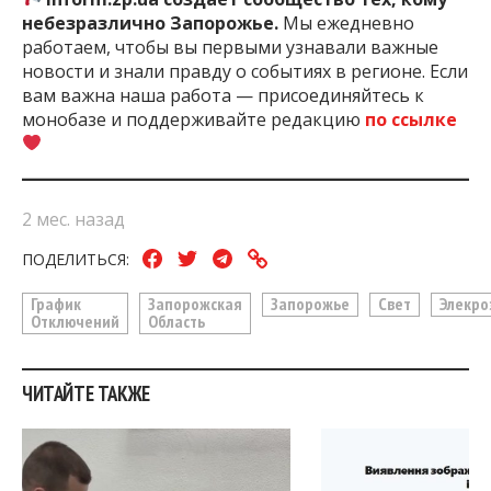
небезразлично Запорожье.
Мы ежедневно
работаем, чтобы вы первыми узнавали важные
новости и знали правду о событиях в регионе. Если
вам важна наша работа — присоединяйтесь к
монобазе и поддерживайте редакцию
по ссылке
2 мес. назад
ПОДЕЛИТЬСЯ:
График
Запорожская
Запорожье
Свет
Элекро
Отключений
Область
ЧИТАЙТЕ ТАКЖЕ