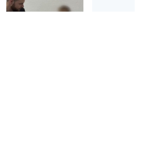
В Запорожье полицейские
Родственников п
нашли мальчика, который
без вести предуп
сам вышел из квартиры
фейках со «списк
(ВИДЕО)
военнослужащих
меньше минуты назад
меньше минуты назад
Боковые
ПОСЛЕДНИЕ НОВОСТИ
виджеты
14:07