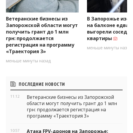
Ветеранские бизнесы из
В Запорожье из-з
Запорожской области могут
на балконе едва 
получить грант до 1 млн
выгорели соседн
грн: продолжается
квартиры
регистрация на программу
меньше минуты назад
«Траектория 3»
меньше минуты назад
Боковые
ПОСЛЕДНИЕ НОВОСТИ
виджеты
11:12
Ветеранские бизнесы из Запорожской
области могут получить грант до 1 млн
грн: продолжается регистрация на
программу «Траектория 3»
10:57
Атака FPV-дронов на Запорожье: