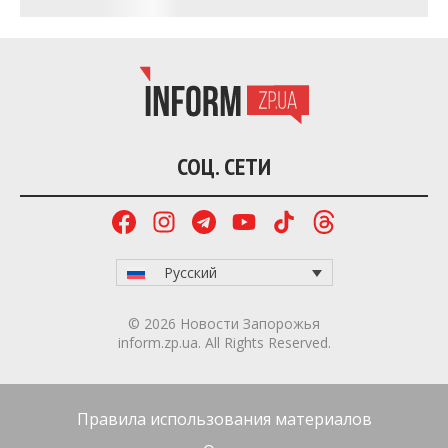
Президент поручил украинской команде
оперативно подготовить всё необходимое для
проведения обмена. Отдельно Зеленский
поблагодарил президента США и американскую
сторону за участие в переговорах и выразил
надежду, что Россия выполнит договорённости о
прекращении огня и обмене пленными.
Что известно о режиме тишины?
До этого Украина
объявляла
режим тишины с
00:00 в ночь с 5 на 6 мая. Украина была готова
соблюдать прекращение огня и ожидала таких же
действий от России. Однако Россия
нарушила
режим тишины и продолжила атаки, в частности
наносила удары по Запорожью.
Ранее российская сторона заявляла о «перемирии»