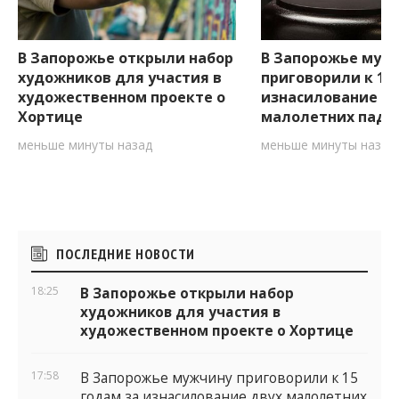
В Запорожье открыли набор
В Запорожье муж
художников для участия в
приговорили к 15 
художественном проекте о
изнасилование д
Хортице
малолетних падч
меньше минуты назад
меньше минуты назад
Боковые
ПОСЛЕДНИЕ НОВОСТИ
виджеты
18:25
В Запорожье открыли набор
художников для участия в
художественном проекте о Хортице
17:58
В Запорожье мужчину приговорили к 15
годам за изнасилование двух малолетних