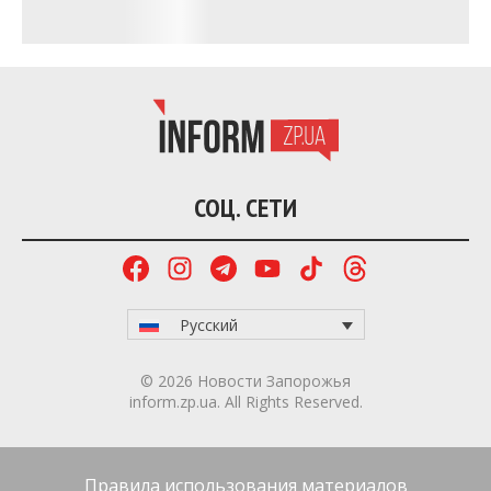
№10, 12, 15 в соответствии схемам движения.
Работу трамвайного маршрута №14 организовали
сообщением «Автострада – Майдан Воли».
С 4 по 25 мая трамваи
изменят
движение из-за
ремонта пути и дороги на перекрестке улицы
Патриотической и бульвара Центрального. На
период ремонта запустят дополнительные
автобусы: «Павло-Кичкас – ул. Седова» и
«Запорожсталь – ул. Седова». Для водителей
движение на этом участке организуют по
временным дорожным знакам. Движение будет
таким:
маршрут №3 — по маршруту «Вокзал
Запорожье-І – ул. Школьная» (через трамвайное
депо);
работу трамвайного маршрута №16 временно
приостановили.