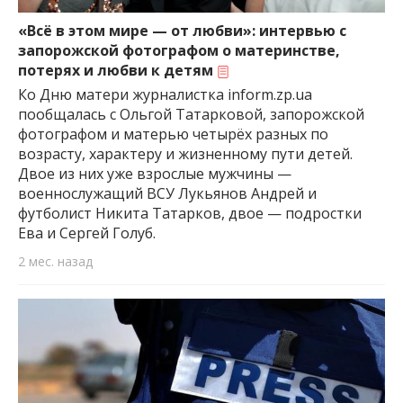
важную информацию о событиях
города Запорожья и области.
«Всё в этом мире — от любви»: интервью с
запорожской фотографом о материнстве,
потерях и любви к детям
Ко Дню матери журналистка inform.zp.ua
пообщалась с Ольгой Татарковой, запорожской
фотографом и матерью четырёх разных по
возрасту, характеру и жизненному пути детей.
Двое из них уже взрослые мужчины —
военнослужащий ВСУ Лукьянов Андрей и
футболист Никита Татарков, двое — подростки
Ева и Сергей Голуб.
2 мес. назад