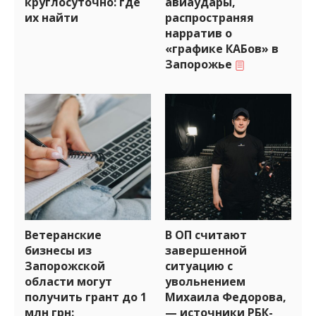
круглосуточно: где
авиаудары,
их найти
распространяя
нарратив о
«графике КАБов» в
Запорожье
Ветеранские
В ОП считают
бизнесы из
завершенной
Запорожской
ситуацию с
области могут
увольнением
получить грант до 1
Михаила Федорова,
млн грн:
— источники РБК-