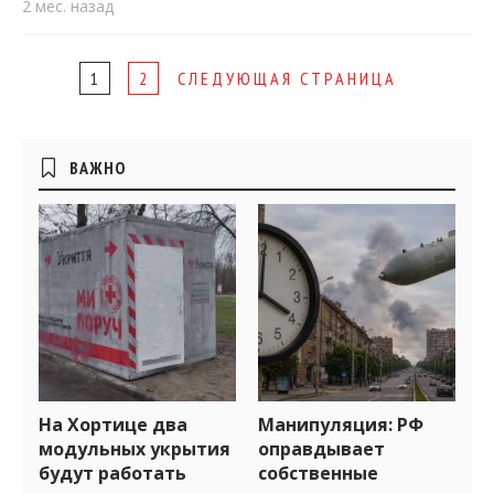
2 мес. назад
Page
1
2
СЛЕДУЮЩАЯ СТРАНИЦА
navigation
Боковые
ВАЖНО
виджеты
На Хортице два
Манипуляция: РФ
модульных укрытия
оправдывает
будут работать
собственные